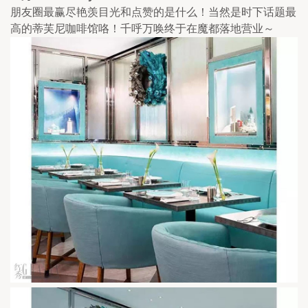
朋友圈最赢尽艳羡目光和点赞的是什么！当然是时下话题最
高的蒂芙尼咖啡馆咯！千呼万唤终于在魔都落地营业～