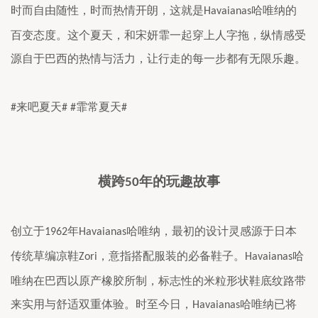
时而自由随性，时而热情开朗，这就是
哈唯纳的
Havaianas
百变态度。这个夏天，和宋妍霏一起穿上人字拖，纵情感受
源自于巴西的热情与活力，让行走的每一步都有无限乐趣。
来吧夏天
霏常夏天
#
# #
#
横跨
年的玩趣故事
50
创立于
年
哈唯纳，最初的设计灵感源于日本
1962
Havaianas
传统草编凉鞋
，意指搭配服装的必备鞋子。
哈
Zori
Havaianas
唯纳在巴西以原产橡胶所制，标志性的米粒形状鞋底纹路带
来实用与舒适双重体验。时至今日，
哈唯纳已将
Havaianas