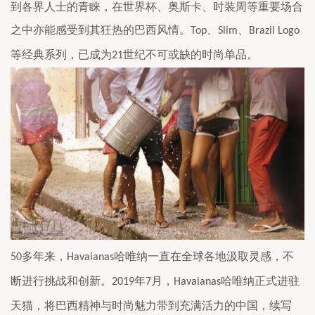
到各界人士的青睐，在世界杯、奥斯卡、时装周等重要场合
之中亦能感受到其狂热的巴西风情。
、
、
Top
Slim
Brazil Logo
等经典系列，已成为
世纪不可或缺的时尚单品。
21
多年来，
哈唯纳一直在全球各地汲取灵感，不
50
Havaianas
断进行挑战和创新。
年
月，
哈唯纳正式进驻
2019
7
Havaianas
天猫，将巴西精神与时尚魅力带到充满活力的中国，续写