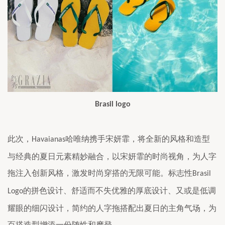
Brasil logo
此次，
哈唯纳携手宋妍霏，将全新的风格和造型
Havaianas
与经典的夏日元素精妙融合，以宋妍霏的时尚视角，
为人字
拖注入创新风格，激发时尚穿搭的无限可能。标志性
Brasil 
的拼色设计、舒适而不失优雅的厚底设计、又或是低调
Logo
耀眼的细闪设计，简约的人字拖搭配出夏日的主角气场，
为
百搭造型增添一份随性和摩登。