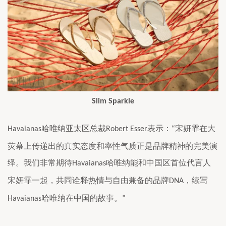
Slim Sparkle
哈唯纳亚太区总裁
表示：
宋妍霏在大
Havaianas
Robert Esser
“
荧幕上传递出的真实态度和率性气质正是品牌精神的完美演
绎。我们非常期待
哈唯纳能和中国区首位代言人
Havaianas
宋妍霏一起，共同诠释热情与自由兼备的品牌
，续写
DNA
哈唯纳在中国的故事。
Havaianas
”