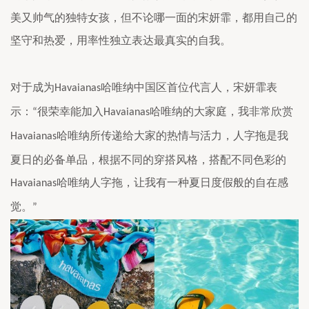
美又帅气的独特女孩，但不论哪一面的宋妍霏，都用自己的
坚
守和热爱，用率性独立表达最真实的自我。
对于成为
哈唯纳中国区首位代言人，宋妍霏表
Havaianas
示：
很荣幸能加入
哈唯纳的大家庭，我非常欣赏
“
Havaianas
哈唯纳所传递给大家的热情与活力，人字拖是我
Havaianas
夏日的必备单品，根据不同的穿搭风格，搭配不同色彩的
哈唯纳人字拖，让我有一种夏日度假般的自在感
Havaianas
觉。
”