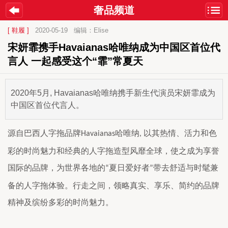
奢品频道
[ 鞋履 ]
2020-05-19
编辑：Elise
宋妍霏携手Havaianas哈唯纳成为中国区首位代
言人 一起感受这个“霏”常夏天
2020年5月, Havaianas哈唯纳携手新生代演员宋妍霏成为
中国区首位代言人。
源自巴西人字拖品牌
哈唯纳
以其热情、活力和色
Havaianas
,
彩的时尚魅力和经典的人字拖造型风靡全球，使之成为享誉
国际的品牌，为世界各地的
夏日爱好者
带去舒适与时髦兼
“
”
备的人字拖体验。行走之间，领略真实、享乐、简约的品牌
精神及缤纷多彩的时尚魅力。