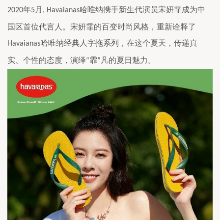
年
月
哈唯纳携手新生代演员宋妍霏成为中
2020
5
, 
Havaianas
国区首位代言人。宋妍霏的百变时尚风格，重新诠释了
哈唯纳经典人字拖系列，在这个夏天，传递
真
Havaianas
实、个性的
态度，演绎
霏
凡的夏日魅力。
“
”