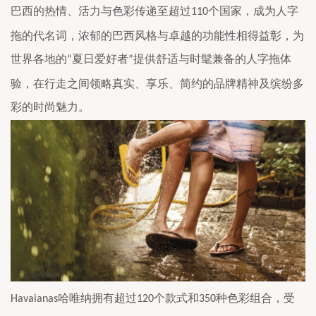
巴西的热情、活力与色彩传递至超过
个国家，成为人字
110
拖的代名词，浓郁的巴西风格与卓越的功能性相得益彰，为
世界各地的
夏日爱好者
提供舒适与时髦兼备的人字拖体
“
”
验，在行走之间领略真实、享乐、简约的品牌精神及缤纷多
彩的时尚魅力。
哈唯纳
拥有超过
个款式和
种色彩组合，受
Havaianas
120
350