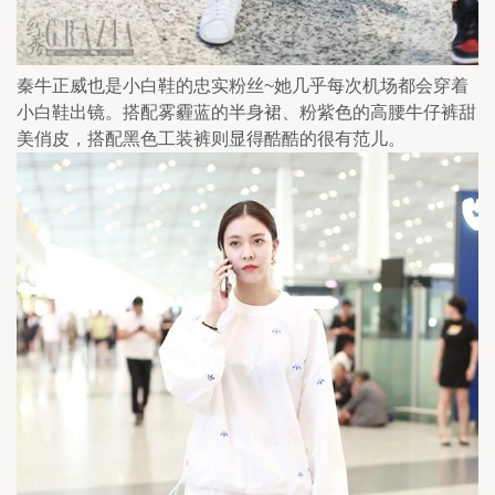
秦牛正威也是小白鞋的忠实粉丝~她几乎每次机场都会穿着
小白鞋出镜。搭配雾霾蓝的半身裙、粉紫色的高腰牛仔裤甜
美俏皮，搭配黑色工装裤则显得酷酷的很有范儿。