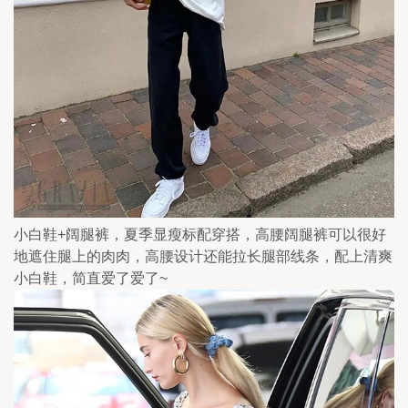
小白鞋+阔腿裤，夏季显瘦标配穿搭，高腰阔腿裤可以很好
地遮住腿上的肉肉，高腰设计还能拉长腿部线条，配上清爽
小白鞋，简直爱了爱了~