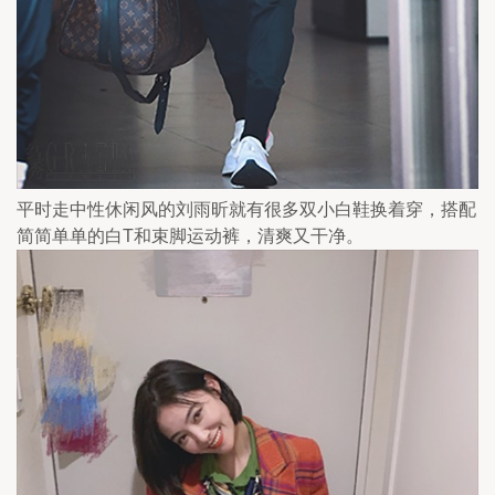
平时走中性休闲风的刘雨昕就有很多双小白鞋换着穿，搭配
简简单单的白T和束脚运动裤，清爽又干净。