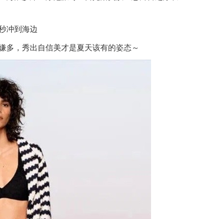
秒冲到海边
嫌多，秀出自信美才是夏天该有的姿态～