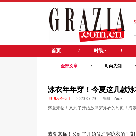
首页
/
时装
/
全部文章
时尚先知
/
/
泳衣年年穿！今夏这几款泳
[ 明儿穿什么 ]
2020-07-29
编辑：Zoey
盛夏来临！又到了开始放肆穿泳衣的时刻！海
盛夏来临！又到了开始放肆穿泳衣的时刻