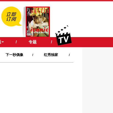
活
/
专题
/
下一秒偶像
红秀独家
/
/