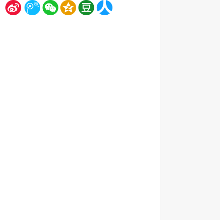
新
腾
微
空
豆
人
浪
讯
信
间
瓣
人网