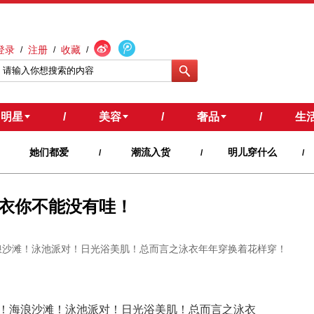
登录
注册
收藏
/
/
/
明星
/
美容
/
奢品
/
生
她们都爱
潮流入货
明儿穿什么
/
/
/
衣你不能没有哇！
浪沙滩！泳池派对！日光浴美肌！总而言之泳衣年年穿换着花样穿！
！海浪沙滩！泳池派对！日光浴美肌！总而言之泳衣