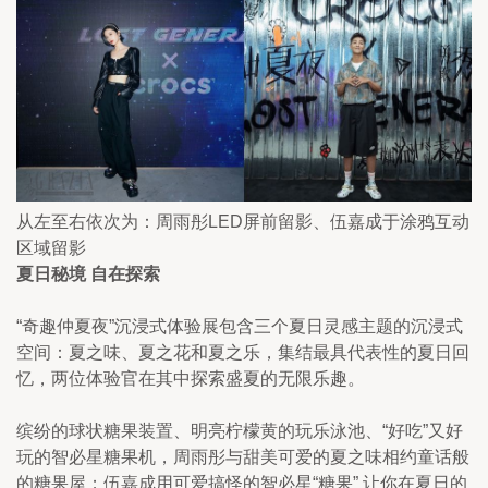
从左至右依次为：周雨彤LED屏前留影、伍嘉成于涂鸦互动
区域留影
夏日秘境 自在探索
“奇趣仲夏夜”沉浸式体验展包含三个夏日灵感主题的沉浸式
空间：夏之味、夏之花和夏之乐，集结最具代表性的夏日回
忆，两位体验官在其中探索盛夏的无限乐趣。
缤纷的球状糖果装置、明亮柠檬黄的玩乐泳池、“好吃”又好
玩的智必星糖果机，周雨彤与甜美可爱的夏之味相约童话般
的糖果屋；伍嘉成用可爱搞怪的智必星“糖果” 让你在夏日的