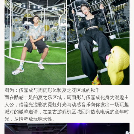
图为：伍嘉成与周雨彤体验夏之花区域的秋千
而在酷感十足的夏之乐区域，周雨彤与伍嘉成化身为潮趣主
人公，借流光溢彩的霓虹灯光与动感音乐向你发出一场玩趣
派对的诚挚邀请，在复古游戏机区域回到热衷电玩的童年时
光，尽情释放玩味天性。