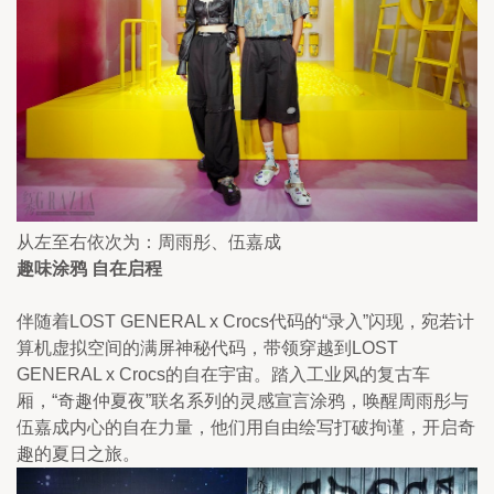
从左至右依次为：周雨彤、伍嘉成
趣味涂鸦 自在启程
伴随着LOST GENERAL x Crocs代码的“录入”闪现，宛若计
算机虚拟空间的满屏神秘代码，带领穿越到LOST 
GENERAL x Crocs的自在宇宙。踏入工业风的复古车
厢，“奇趣仲夏夜”联名系列的灵感宣言涂鸦，唤醒周雨彤与
伍嘉成内心的自在力量，他们用自由绘写打破拘谨，开启奇
趣的夏日之旅。