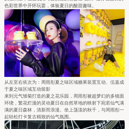
色彩世界中开怀玩耍，体验夏日的酸甜趣味。
从左至右依次为：周雨彤夏之味区域糖果装置互动、伍嘉成
于夏之味区域互动留影
来到元气雏菊打造的夏之花乐园，周雨彤被超梦幻的多镜面
环绕，繁花烂漫的灵动夏日在自然草地的映射下宛若仙气满
满的夏日森林，清新而浪漫。坐上荡漾的秋千，与周雨彤一
起轻松打卡复古精致的仙气氛围。