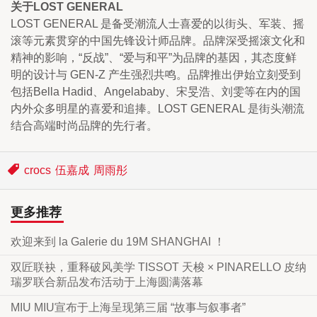
关于LOST GENERAL
LOST GENERAL 是备受潮流人士喜爱的以街头、军装、摇
滚等元素贯穿的中国先锋设计师品牌。品牌深受摇滚文化和
精神的影响，“反战”、“爱与和平”为品牌的基因，其态度鲜
明的设计与 GEN-Z 产生强烈共鸣。品牌推出伊始立刻受到
包括Bella Hadid、Angelababy、宋旻浩、刘雯等在内的国
内外众多明星的喜爱和追捧。LOST GENERAL 是街头潮流
结合高端时尚品牌的先行者。
crocs
伍嘉成
周雨彤
更多推荐
欢迎来到 la Galerie du 19M SHANGHAI ！
双匠联袂，重释破风美学 TISSOT 天梭 × PINARELLO 皮纳
瑞罗联合新品发布活动于上海圆满落幕
MIU MIU宣布于上海呈现第三届 “故事与叙事者”