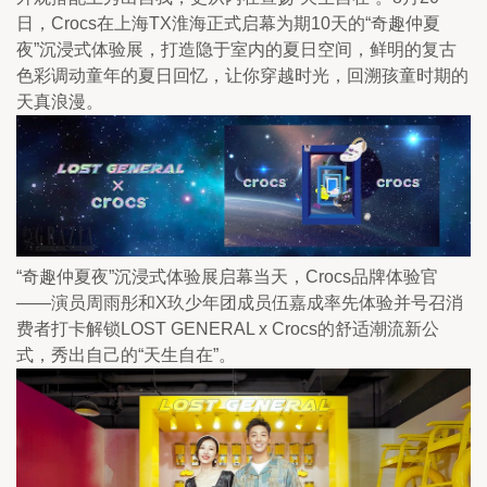
日，Crocs在上海TX淮海正式启幕为期10天的“奇趣仲夏
夜”沉浸式体验展，打造隐于室内的夏日空间，鲜明的复古
色彩调动童年的夏日回忆，让你穿越时光，回溯孩童时期的
天真浪漫。
“奇趣仲夏夜”沉浸式体验展启幕当天，Crocs品牌体验官
——演员周雨彤和X玖少年团成员伍嘉成率先体验并号召消
费者打卡解锁LOST GENERAL x Crocs的舒适潮流新公
式，秀出自己的“天生自在”。