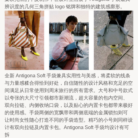
辨识度的几何三角拼贴 logo 铭牌和独特的建筑感廓形。
全新 Antigona Soft 手袋兼具实用性与美感，将柔软的线条
与力量感糅合得恰到好处，自信随性的设计风格和充足的空

间满足从日常使用到周末旅行的所有需求。大号和中号款式
以夸张的大尺寸引领都市新潮流，超大容量的包内空间、

双向拉链、内侧收纳口袋，以及贴心的内置卡包都带来极好
的使用感。手袋两侧的宽飘带和两侧底端的金属锁扣则可

让时尚女性随心打造不同的手袋造型。精巧的小号则同样设
计有双向拉链及内置卡包。Antigona Soft 手袋均设计有可
拆
