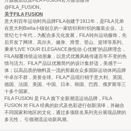
方旗舰店以及FILA FUSION官方微信微博 
@FILA_FUSION。
关于FILA FUSION
意大利百年运动时尚品牌FILA创建于1911年，是FILA兄弟
在意大利Biella小镇创立的一家纺织和针织的服装企业。上
世纪七十年代，为配合多元化发展，FILA转向运动服饰，先
后开发了网球、高尔夫、健身、滑雪、登山、篮球等系列。
秉承“LIVE YOUR ELEGANCE身悦动 心优雅”的品牌理念，
FILA颠覆传统运动形象，以意式优雅风格传递百年不变的热
情与活力。FILA产品以优雅简约的设计集舒适，美感于一
体；以高品质的物料及一流的剪裁在众多国际运动休闲品牌
中卓尔不群，美誉全球。FILA产品现行销于意大利、英国、
德国、法国、美国、中国、日本、韩国、巴西、俄罗斯等三
十多个国家。
FILA FUSION 是 FILA 旗下全新潮流运动品牌，FILA 
FUSION 对 FILA 经典的款式及色彩进行创新演绎，并融合
不同国家和地区的文化，通过多项联名系列充分展现品牌的
多元性， 引领潮流运动新风潮。