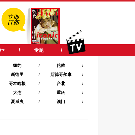
活
/
专题
/
纽约
伦敦
/
/
新德里
斯德哥尔摩
/
/
哥本哈根
台北
/
/
大连
重庆
/
/
夏威夷‍
澳门
/
/