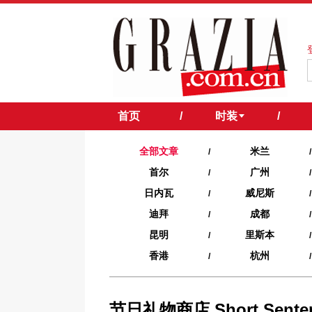
首页
/
时装
/
全部文章
米兰
/
/
首尔
广州
/
/
日内瓦
威尼斯
/
/
迪拜
成都
/
/
昆明
里斯本
/
/
香港
杭州
/
/
节日礼物商店 Short Se