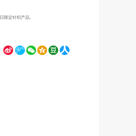
的节日限定针织产品。
新
腾
微
空
豆
人
浪
讯
信
间
瓣
人网