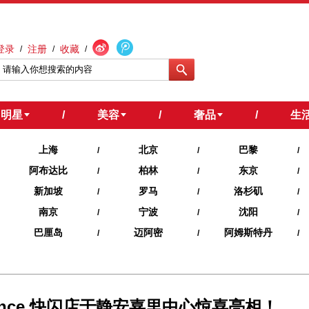
登录
注册
收藏
/
/
/
明星
/
美容
/
奢品
/
生
上海
北京
巴黎
/
/
/
阿布达比
柏林
东京
/
/
/
新加坡
罗马
洛杉矶
/
/
/
南京
宁波
沈阳
/
/
/
巴厘岛
迈阿密
阿姆斯特丹
/
/
/
ntence 快闪店于静安嘉里中心惊喜亮相！