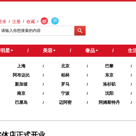
登录
注册
收藏
/
/
/
明星
/
美容
/
奢品
/
生
上海
北京
巴黎
/
/
/
阿布达比
柏林
东京
/
/
/
新加坡
罗马
洛杉矶
/
/
/
南京
宁波
沈阳
/
/
/
巴厘岛
迈阿密
阿姆斯特丹
/
/
/
首家实体店正式开业