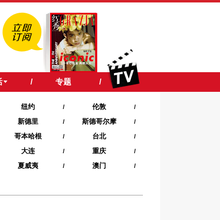
活
/
专题
/
纽约
伦敦
/
/
新德里
斯德哥尔摩
/
/
哥本哈根
台北
/
/
大连
重庆
/
/
夏威夷‍
澳门
/
/