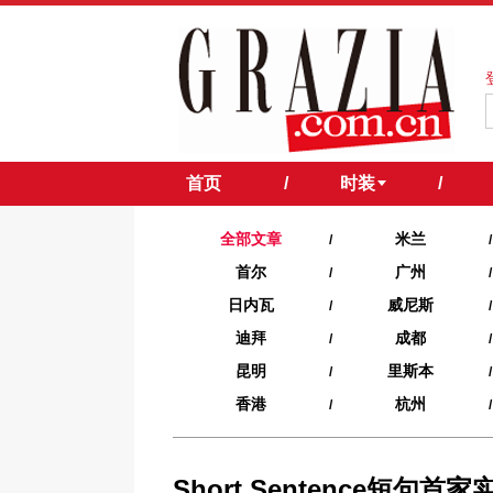
首页
/
时装
/
全部文章
米兰
/
/
首尔
广州
/
/
日内瓦
威尼斯
/
/
迪拜
成都
/
/
昆明
里斯本
/
/
香港
杭州
/
/
Short Sentence短句