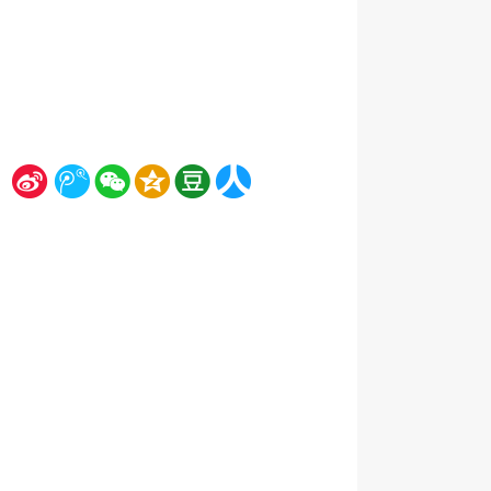
新
腾
微
空
豆
人
浪
讯
信
间
瓣
人网