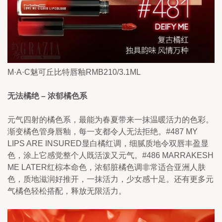
M·A·C魅可丘比特唇釉RMB210/3.1ML
无法橘绝 – 浓郁橘色系
元气四射的橘色系，最能为春夏带来一抹温暖活力的色彩。
渐变橘色管身唇釉，每一支都令人无法拒绝。#487 MY 
LIPS ARE INSURED显白橘红调，细腻质地令双唇丰盈显
色，涂上它感觉整个人既活泼又元气。#486 MARRAKESH 
ME LATER红棕本命色，浓郁脏橘色调非常适合亚洲人肤
色，质地滋润好推开，一抹活力，少女感十足。还有更多元
气橘色轻松搭配，释放无限活力。