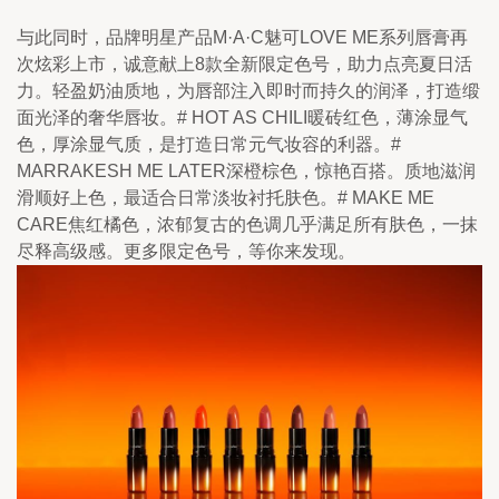
与此同时，品牌明星产品M·A·C魅可LOVE ME系列唇膏再
次炫彩上市，诚意献上8款全新限定色号，助力点亮夏日活
力。轻盈奶油质地，为唇部注入即时而持久的润泽，打造缎
面光泽的奢华唇妆。# HOT AS CHILI暖砖红色，薄涂显气
色，厚涂显气质，是打造日常元气妆容的利器。# 
MARRAKESH ME LATER深橙棕色，惊艳百搭。质地滋润
滑顺好上色，最适合日常淡妆衬托肤色。# MAKE ME 
CARE焦红橘色，浓郁复古的色调几乎满足所有肤色，一抹
尽释高级感。更多限定色号，等你来发现。