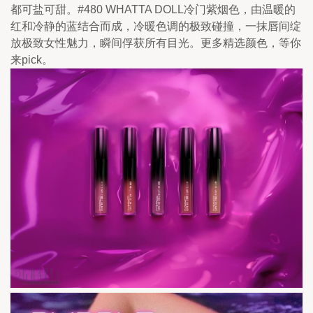
都可盐可甜。#480 WHATTA DOLL冷门紫烟色，由温暖的
红和冷静的蓝结合而成，冷暖色调的极致碰撞，一抹唇间绽
放极致女性魅力，瞬间俘获所有目光。更多精选颜色，等你
来pick。