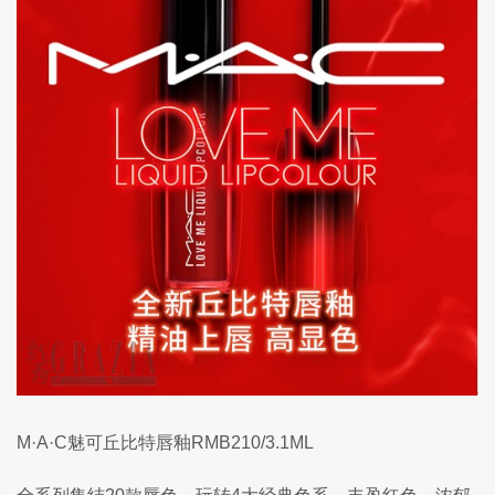
M·A·C魅可丘比特唇釉RMB210/3.1ML