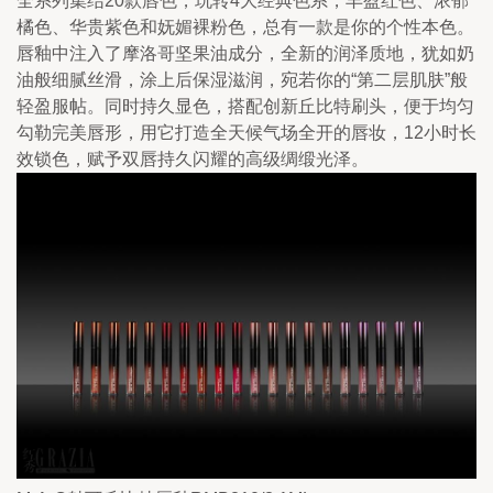
全系列集结20款唇色，玩转4大经典色系，丰盈红色、浓郁
橘色、华贵紫色和妩媚裸粉色，总有一款是你的个性本色。
唇釉中注入了摩洛哥坚果油成分，全新的润泽质地，犹如奶
油般细腻丝滑，涂上后保湿滋润，宛若你的“第二层肌肤”般
轻盈服帖。同时持久显色，搭配创新丘比特刷头，便于均匀
勾勒完美唇形，用它打造全天候气场全开的唇妆，12小时长
效锁色，赋予双唇持久闪耀的高级绸缎光泽。