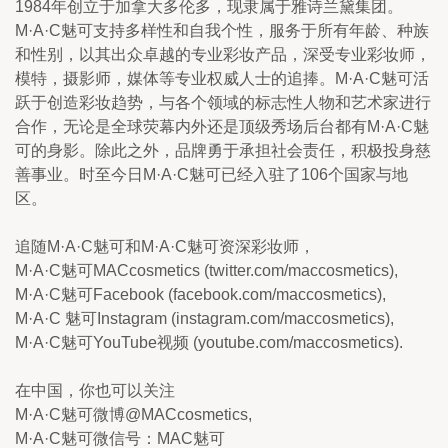
1984年创立于加拿大多伦多，现隶属于雅诗兰黛集团。
M·A·C魅可支持多样性和自我个性，服务于所有年龄、种族
和性别，以其出众卓越的专业彩妆产品，深受专业彩妆师，
模特，摄影师，媒体等专业权威人士的追捧。M·A·C魅可活
跃于创造彩妆趋势，与各个领域的标志性人物和艺术家进行
合作，无论是全球荧幕内外还是顶级秀场后台都有M·A·C魅
可的身影。除此之外，品牌勇于承担社会责任，积极投身慈
善事业。时至今日M·A·C魅可已经入驻了106个国家与地
区。
追随M·A·C魅可和M·A·C魅可资深彩妆师，
M·A·C魅可MACcosmetics (twitter.com/maccosmetics),
M·A·C魅可Facebook (facebook.com/maccosmetics),
M·A·C 魅可Instagram (instagram.com/maccosmetics),
M·A·C魅可YouTube视频 (youtube.com/maccosmetics).
在中国，你也可以关注
M·A·C魅可微博@MACcosmetics,
M·A·C魅可微信号：MAC魅可