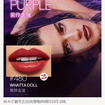
M·A·C魅可丘比特唇釉RMB210/3.1ML