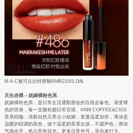
M·A·C魅可丘比特唇釉RMB210/3.1ML
天生赤裸 – 妩媚裸粉色系
妩媚裸粉色系，是日常生活通勤唇妆的百搭必备色。渐变裸
色的管身，每一支颜色都日常百搭。#499 COFFEE&CIGS 
茶系棕咖，清新自然又带点小妩媚，更显温柔加倍，薄涂是
温暖的棕调奶茶色，做个温柔奶茶系女孩，不露声色；厚涂
气场全开，抢占所有目光。更多日常色号，等你来打卡。