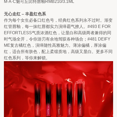
M·A·C魅可丘比特唇釉RMB210/3.1ML
无心走红 – 丰盈红色系
作为每个女生必备口红色号，经典红色系列永不过时。渐变
红管唇釉，每一抹红唇都实力演绎霸气撩人。#493 E FOR 
EFFORTLESS气质浓酒红色，让显白和高级两者兼得的同
时气场全开，令你游刃有余地驾驭各种场合；#481 DEIFY 
ME复古橘红色，演绎随性高雅魅力。薄涂偏橘，厚涂偏
红，适合所有肤色，配上柔缎质地，高级又显白。更多不同
红色系列，等你来解锁。