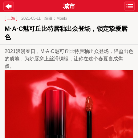
城市
[ 上海 ]
2021-05-11
编辑：Monki
M·A·C魅可丘比特唇釉出众登场，锁定挚爱唇
色
2021浪漫春日，M·A·C魅可丘比特唇釉出众登场，轻盈出色
的质地，为娇唇穿上丝滑绸缎，让你在这个春夏自成焦
点。  