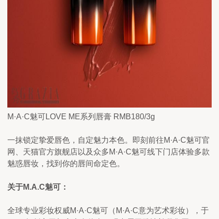
M·A·C魅可LOVE ME系列唇膏 RMB180/3g
一抹锁定挚爱唇色，自定魅力本色。即刻前往M·A·C魅可官
网、天猫官方旗舰店以及众多M·A·C魅可线下门店体验多款
魅惑唇妆，找到你的唇间命定色。
关于M.A.C魅可：
全球专业彩妆权威M·A·C魅可（M·A·C意为艺术彩妆），于