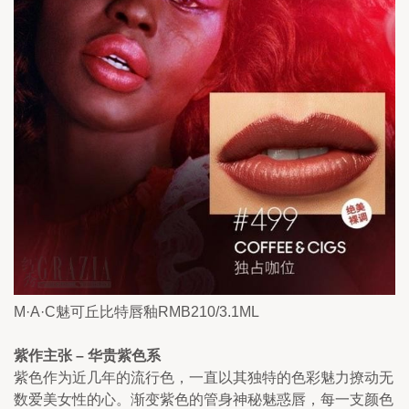
M·A·C魅可丘比特唇釉RMB210/3.1ML
紫作主张 – 华贵紫色系
紫色作为近几年的流行色，一直以其独特的色彩魅力撩动无
数爱美女性的心。渐变紫色的管身神秘魅惑唇，每一支颜色