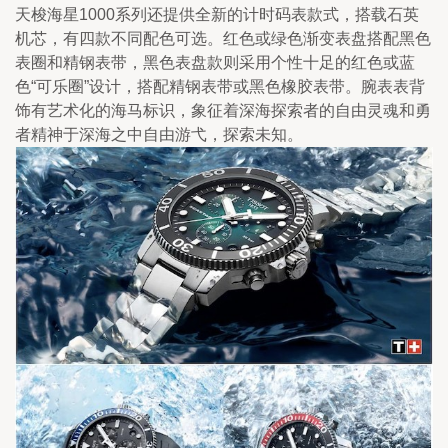
天梭海星1000系列还提供全新的计时码表款式，搭载石英
机芯，有四款不同配色可选。红色或绿色渐变表盘搭配黑色
表圈和精钢表带，黑色表盘款则采用个性十足的红色或蓝
色“可乐圈”设计，搭配精钢表带或黑色橡胶表带。腕表表背
饰有艺术化的海马标识，象征着深海探索者的自由灵魂和勇
者精神于深海之中自由游弋，探索未知。