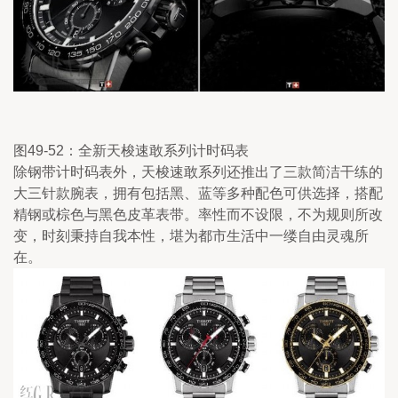
图49-52：全新天梭速敢系列计时码表
除钢带计时码表外，天梭速敢系列还推出了三款简洁干练的
大三针款腕表，拥有包括黑、蓝等多种配色可供选择，搭配
精钢或棕色与黑色皮革表带。率性而不设限，不为规则所改
变，时刻秉持自我本性，堪为都市生活中一缕自由灵魂所
在。