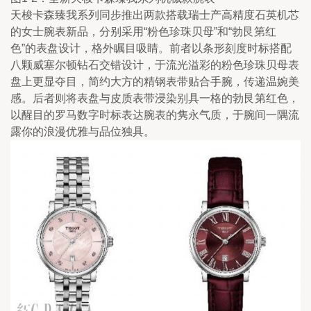
天梭卡森臻我系列同步推出两款搭载瑞士产高精度石英机芯
的女士腕表新品，分别采用“粉色珍珠贝母”和“勃艮第红
色”的表盘设计，格外瞩目吸睛。前者以条形刻度时标搭配
八颗威塞尔顿钻石交错设计，于流光溢彩的粉色珍珠贝母表
盘上更显夺目，简约大方的精钢表带贴合手腕，传递温婉美
感。后者则将表盘与皮质表带浸染别具一格的勃艮第红色，
以醒目的罗马数字时标表达腕表的隽永气质，于腕间一隅流
露你的浪漫优雅与品位独具。