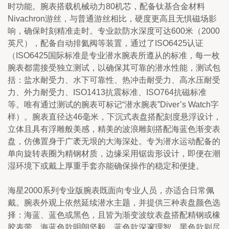
时功能。腕表搭载机械动力80机芯，配备钛基合金材料
Nivachron游丝，与普通游丝相比，硬度更高且无惧磁场影
响，确保时刻精准走时。专业款防水深度可达600米（2000
英尺），配备自动排氦阀等装置，通过了ISO6425认证
（ISO6425国际标准是专业潜水腕表所遵从的标准，每一枚
腕表都需接受独立测试，以确保其可靠的潜水性能，测试包
括：盐水耐受力、水下可靠性、热冲击耐受力、高水压耐受
力、外力耐受力、ISO1413抗震标准、ISO764抗磁标准
等。唯有通过测试的腕表可标记“潜水腕表”Diver’s Watch字
样）。腕表直径达46毫米，下沉式表盘搭配刻度悬浮设计，
立体且具有浮雕般美感，精美的波浪雕刻搭配海蓝色渐变表
盘，仿佛置身于广袤无垠的大海深处。专为潜水运动配备的
单向旋转表圈为精钢材质，边缘采用锯齿形设计，即便在潮
湿环境下或戴上厚重手套亦能确保操作的稳定和便捷。
海星2000系列专业版腕表既面向专业人员，亦适合日常佩
戴。腕表外观上依然延续潜水主题，并提供三种表盘颜色选
择：海蓝、蓝色或黑色，且皆为渐变波纹表盘搭配精钢或橡
胶表带。海蓝色款明朗坚毅，蓝色款深邃理智，黑色款则尽