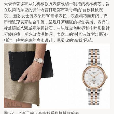
天梭卡森臻我系列机械款腕表搭载瑞士制造的机械机芯，旨
在以简约摩登的设计语言打造都市新青年的“首枚机械腕
表”。新款女士腕表采用30毫米表径，表盘精巧而开阔，双
凹槽弧形表壳贴合手腕，呈现纤薄细腻的视觉美感。表盘时
标处镶嵌八颗威塞尔顿钻石，与玫瑰金色时标和柳叶形指针
巧妙碰撞，塑造出浪漫格调。表盘上的“时间波纹”镌刻匠心
独运，映衬腕表的隽永设计，尽显你的“臻我”风范。
图1-2：全新天梭卡森臻我系列机械款腕表