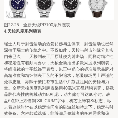
图22-25：全新天梭PR100系列腕表
4.天梭风度系列腕
表
瑞士人对于射击运动的热爱仿佛与生俱来，射击运动也已然
深植于瑞士的传统之中。不仅如此，天梭与射击的缘分其实
由来已久——天梭制表工厂原址便为射击场，同样对精准性
和稳定性有着颇高要求，天梭全新推出多款风度系列腕表，
将瞄准镜的十字线饰于表盘，以正中靶心的标准展示品牌对
高精准度和精细制表工艺的不懈追求，彰显职场男士严谨的
处事态度，亦赋予繁忙都市生活中片刻驻足间的安稳与力
量。全新天梭风度系列腕表采用40毫米直径精钢表壳，搭载
品牌代表性的机械动力80机芯，动力储存可达80小时。表
盘6点钟上方镌刻“SILICIUM”字样，机芯上饰有Si标志，标
志着这款时计在以稳定性闻名的硅游丝加持之下，稳定与时
效兼备。六种款式选择，能够满足佩戴者的多种需求和偏