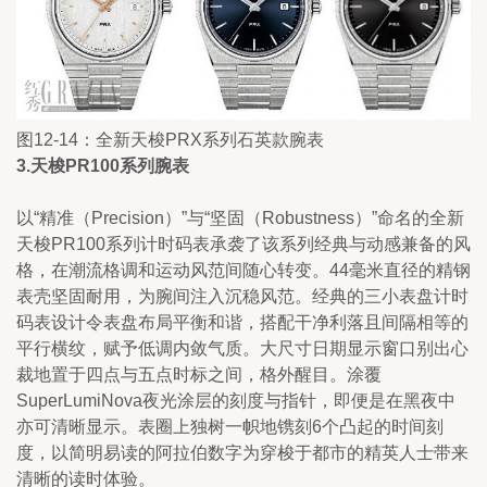
图12-14：全新天梭PRX系列石英款腕表
3.天梭PR100系列腕
表
以“精准（Precision）”与“坚固（Robustness）”命名的全新
天梭PR100系列计时码表承袭了该系列经典与动感兼备的风
格，在潮流格调和运动风范间随心转变。44毫米直径的精钢
表壳坚固耐用，为腕间注入沉稳风范。经典的三小表盘计时
码表设计令表盘布局平衡和谐，搭配干净利落且间隔相等的
平行横纹，赋予低调内敛气质。大尺寸日期显示窗口别出心
裁地置于四点与五点时标之间，格外醒目。涂覆
SuperLumiNova夜光涂层的刻度与指针，即便是在黑夜中
亦可清晰显示。表圈上独树一帜地镌刻6个凸起的时间刻
度，以简明易读的阿拉伯数字为穿梭于都市的精英人士带来
清晰的读时体验。