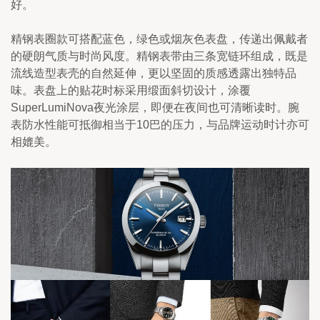
好。
精钢表圈款可搭配蓝色，绿色或烟灰色表盘，传递出佩戴者
的硬朗气质与时尚风度。精钢表带由三条宽链环组成，既是
流线造型表壳的自然延伸，更以坚固的质感透露出独特品
味。表盘上的贴花时标采用缎面斜切设计，涂覆
SuperLumiNova夜光涂层，即便在夜间也可清晰读时。腕
表防水性能可抵御相当于10巴的压力，与品牌运动时计亦可
相媲美。