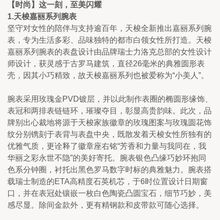
【时尚】这一刻，至美闪耀
1.天梭嘉丽系列腕表
坚守对女性的陪伴与支持逾百年，天梭全新推出嘉丽系列腕
表，专为生活多彩、品味独特的都市白领女性所打造。天梭
嘉丽系列腕表的表盘设计由品牌瑞士力洛克总部的女性设计
师设计，获灵感于古罗马建筑，直径26毫米的典雅圆形表
壳，因其小巧精致，故天梭嘉丽系列也被爱称为“小美人”。
腕表采用玫瑰金PVD镀层，并以此制作表圈的椭圆形缘饰、
表冠和两排表链链环，璀璨夺目，彰显高贵韵味。此次，品
牌别出心裁地将源于天梭家族徽章的玫瑰图案与玫瑰圆花饰
纹分别镌刻于表背与表盘中央，既散发着天梭女性所独有的
优雅气质，更诠释了徽章座右铭“芳香和力量与我同在，我
华丽之彩永世不隐”的美好寄托。腕表银色凸缘巧妙环抱同
色系分钟圈，衬托出黑色罗马数字时标的典雅魅力。腕表搭
载瑞士制造的ETA高精度石英机芯，于6时位置设计日期窗
口，并在表冠处镶嵌一枚白色陶瓷凸圆宝石，细节巧妙，美
感尽显。除间金款外，更有精钢款和皮带款可随心选择。