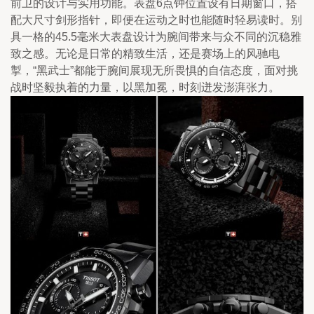
前卫的设计与实用功能。表盘6点钟位置设有日期窗口，搭
配大尺寸剑形指针，即便在运动之时也能随时轻易读时。别
具一格的45.5毫米大表盘设计为腕间带来与众不同的沉稳雅
致之感。无论是日常的精致生活，还是赛场上的风驰电
掣，“黑武士”都能于腕间展现无所畏惧的自信态度，面对挑
战时坚毅执着的力量，以黑加冕，时刻迸发澎湃张力。