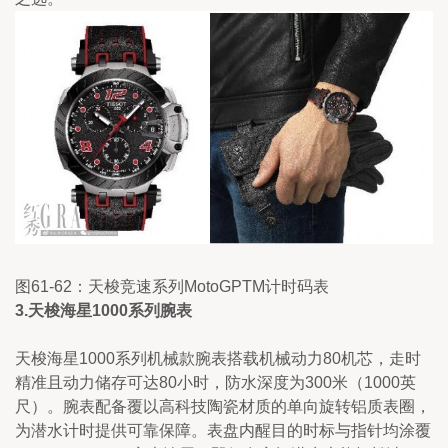
图61-62：天梭竞速系列MotoGPTM计时码表
3.天梭海星1000系列腕
表
天梭海星1000系列机械款腕表搭载机械动力80机芯，走时
精准且动力储存可达80小时，防水深度为300米（1000英
尺）。腕表配备覆以高科技陶瓷材质的单向旋转铝质表圈，
为潜水计时提供可靠保障。表盘内醒目的时标与指针均涂覆