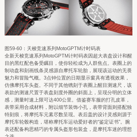
图59-60：天梭竞速系列MotoGPTM计时码表
全新天梭竞速系列MotoGPTM计时码表因超大表盘设计和醒
目的黑红配色备受瞩目，使你轻松成为人群焦点。表圈上的
制动盘和刻画线条灵感源自摩托车轮胎，展现该运动的无畏
魅力和冒险气概。3点钟位置的日期显示窗具有透视效果，
仿佛摩托车头盔。不同于其他镌刻于表圈上醒目测速尺，该
表款的测速尺置于表盘刻度外圈的斜面上，呈现分明的立体
感，测量时速上限可达400公里。借鉴赛车服的打孔皮革，
表带采用合成材料，附以细节装饰小孔，表带背面则搭配独
特刻痕，将摩托车元素尽数呈现。表后盖的设计灵感则源于
摩托车轮毂构造，堪称摩托车运动爱好者的“鉴定证书”。腕
表还配备构思精巧的专属头盔形包装盒，是摩托车迷的理想
之选。