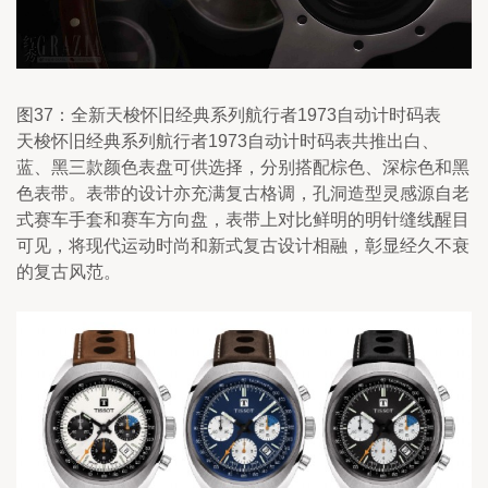
图37：全新天梭怀旧经典系列航行者1973自动计时码表
天梭怀旧经典系列航行者1973自动计时码表共推出白、
蓝、黑三款颜色表盘可供选择，分别搭配棕色、深棕色和黑
色表带。表带的设计亦充满复古格调，孔洞造型灵感源自老
式赛车手套和赛车方向盘，表带上对比鲜明的明针缝线醒目
可见，将现代运动时尚和新式复古设计相融，彰显经久不衰
的复古风范。