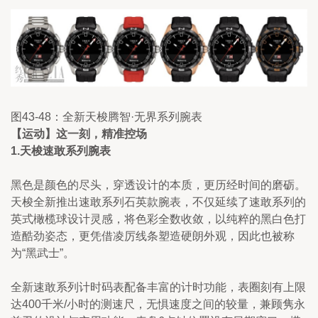
图43-48：全新天梭腾智·无界系列腕表
【运动】这一刻，精准控场
1.天梭速敢系列腕表
黑色是颜色的尽头，穿透设计的本质，更历经时间的磨砺。
天梭全新推出速敢系列石英款腕表，不仅延续了速敢系列的
英式橄榄球设计灵感，将色彩全数收敛，以纯粹的黑白色打
造酷劲姿态，更凭借凌厉线条塑造硬朗外观，因此也被称
为“黑武士”。
全新速敢系列计时码表配备丰富的计时功能，表圈刻有上限
达400千米/小时的测速尺，无惧速度之间的较量，兼顾隽永