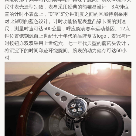
尺寸表壳造型别致，表盘采用经典的熊猫盘设计，3点钟位
置的计时小表盘上，“0”至“5”分钟刻度之间的区域特别采用
对比鲜明的蓝色设计。计时功能搭配表盘凸缘卡圈的测速
尺，测量时速可达500公里，呼应腕表赛车运动基因。12点
钟位置镌刻源自上世纪七十年代的品牌复古logo，表冠与计
时按钮亦双双采用上世纪六、七十年代典型的蘑菇头设计，
将沉淀下的时间印迹环绕腕间。腕表的动力储存可达60小
时。