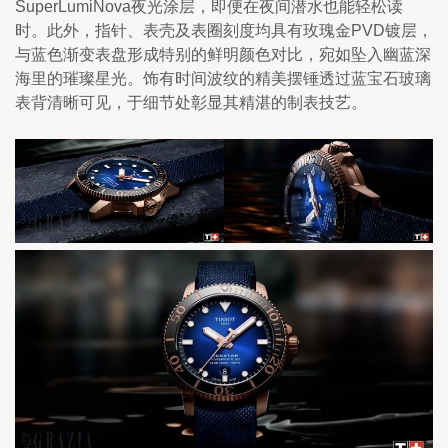
SuperLumiNova夜光涂层，即便在夜间潜水也能轻松读
时。此外，指针、表壳及表圈刻度均具有玫瑰金PVD镀层，
与蓝色渐变表盘形成特别的鲜明颜色对比，宛如坠入幽蓝深
海里的璀璨星光。饰有时间波纹的精美摆锤透过蓝宝石玻璃
表背清晰可见，于细节处彰显其精湛的制表技艺。