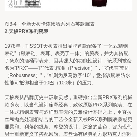
图3-4：全新天梭卡森臻我系列石英款腕表
2.天梭PRX系列腕
表
1978年，TISSOT天梭表推出品牌首款配备了“一体式精钢
表链”（融表链、表耳、表壳于一体）的腕表，并为其搭配
了隽永的酒桶型表壳。因其强大的功能性设计，该系列被命
名为“PRX”——“P”代表“精准（Precision）”，“R”代表“坚固
（Robustness）”，“X”则为罗马数字“10”，意指该腕表防水
性能可抵御相当于10巴（100米）的压力。
天梭表从品牌历史中汲取灵感，重磅推出全新PRX系列机械
款腕表，以当代设计诠释经典，致敬原版PRX系列腕表。在
一体式精钢表带与酒桶型表壳的典雅设计基础之上，垂直拉
丝和抛光处理相结合的工艺令全新天梭PRX系列腕表质感更
显柔和。利落的线条、摩登的设计、深邃的蓝色，皆为现代
男士重新定义了搭配风尚。表盘饰有经典的方形巧克力浮雕