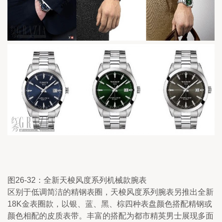
图26-32：全新天梭风度系列机械款腕表
区别于低调简洁的精钢表圈，天梭风度系列腕表另推出全新
18K金表圈款，以银、蓝、黑、棕四种表盘颜色搭配精钢或
颜色相配的皮质表带。丰富的搭配为都市精英男士展现多面