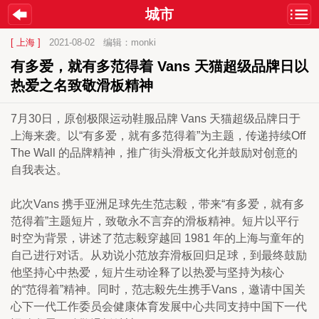
城市
[ 上海 ]
2021-08-02
编辑：monki
有多爱，就有多范得着 Vans 天猫超级品牌日以
热爱之名致敬滑板精神
7月30日，原创极限运动鞋服品牌 Vans 天猫超级品牌日于
上海来袭。以“有多爱，就有多范得着”为主题，传递持续Off 
The Wall 的品牌精神，推广街头滑板文化并鼓励对创意的
自我表达。
此次Vans 携手亚洲足球先生范志毅，带来“有多爱，就有多
范得着”主题短片，致敬永不言弃的滑板精神。短片以平行
时空为背景，讲述了范志毅穿越回 1981 年的上海与童年的
自己进行对话。从劝说小范放弃滑板回归足球，到最终鼓励
他坚持心中热爱，短片生动诠释了以热爱与坚持为核心
的“范得着”精神。同时，范志毅先生携手Vans，邀请中国关
心下一代工作委员会健康体育发展中心共同支持中国下一代