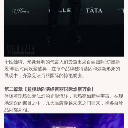
个性独特、形象鲜明的代言人们受邀出席百丽国际“幻燃新
履”年度时尚欢聚盛典，在每个品牌独特基因和焕新形象的
展现中，齐聚见证百丽国际的惊艳蜕变。
第二篇章【超模助阵演绎百丽国际焕新万象】
伴随着现场如梦似幻的光影流转，秀场宛如新生宇宙。在现
场观众的瞩目之中，九大品牌穿越未来之门而来，携各自珍
品闪耀亮相。