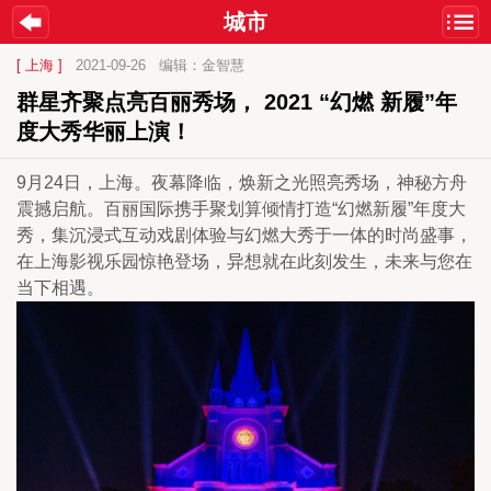
城市
[ 上海 ]
2021-09-26
编辑：金智慧
群星齐聚点亮百丽秀场， 2021 “幻燃 新履”年
度大秀华丽上演！
9月24日，上海。夜幕降临，焕新之光照亮秀场，神秘方舟
震撼启航。百丽国际携手聚划算倾情打造“幻燃新履”年度大
秀，集沉浸式互动戏剧体验与幻燃大秀于一体的时尚盛事，
在上海影视乐园惊艳登场，异想就在此刻发生，未来与您在
当下相遇。