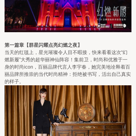
第一篇章【群星闪耀点亮幻燃之夜】
当天的红毯上，星光璀璨令人目不暇接，快来看看这次“幻
燃新履”大秀的超华丽神仙阵容！集前卫，时尚和优雅于一
身的时尚icon，百丽品牌代言人李宇春，她完美地诠释着百
丽品牌所推崇的当代时尚精神：拒绝被书写，活出自己真实
的样子。