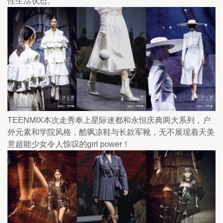
性生活状态。
TEENMIX本次走秀奉上星际迷都和永恒庆典两大系列，户
外元素和学院风格，酷飒凉鞋与长款军靴，无不展现着天美
意超能少女令人惊叹的girl power！