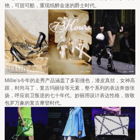
艳，可甜可酷，重现纸醉金迷的爵士时代。
Millie's今年的走秀产品涵盖了多彩撞色，漆皮真丝，女神高
跟，时尚马丁，复古玛丽珍等元素，整个系列的表达奔放张
扬，呼应前卫叛逆的七十年代。妙丽用设计表达性格，致敬
包罗万象的复古摩登时代。