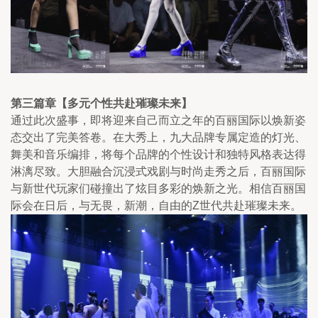
第三篇章【多元个性共赴璀璨未来】
通过此次盛事，即将迎来自己而立之年的百丽国际以焕新姿
态交出了完美答卷。在大秀上，九大品牌专属定造的灯光、
舞美和音乐编排，将每个品牌的个性设计和独特风格表达得
淋漓尽致。大胆融合沉浸式戏剧与时尚走秀之后，百丽国际
与新世代玩家们碰撞出了炫目多彩的焕新之光。相信百丽国
际会在日后，与无畏，新潮，自由的Z世代共赴璀璨未来。