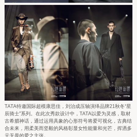
TATA特邀国际超模康思佳，刘治成压轴演绎品牌21秋冬“星
辰骑士”系列。在此次秀款设计中，TATA以爱为灵感，取材
古希腊神话，通过运用具象的心形符号将爱可视化，古典结
合未来，用柔美而坚毅的风格彰显女性能量和光芒，挥洒多
元无畏的爱之主张。