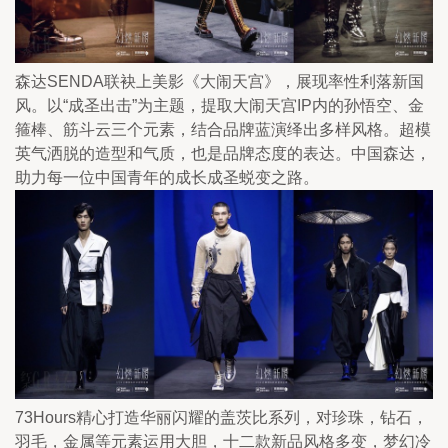
森达SENDA联袂上美影《大闹天宫》，展现率性利落新国
风。以“成圣出击”为主题，提取大闹天宫IP内的孙悟空、金
箍棒、筋斗云三个元素，结合品牌蓝演绎出多样风格。超模
英气洒脱的造型和气质，也是品牌态度的表达。中国森达，
助力每一位中国青年的成长成圣蜕变之路。
73Hours精心打造华丽闪耀的盖茨比系列，对珍珠，钻石，
羽毛，金属等元素运用大胆，十二款新品风格多变，梦幻冷