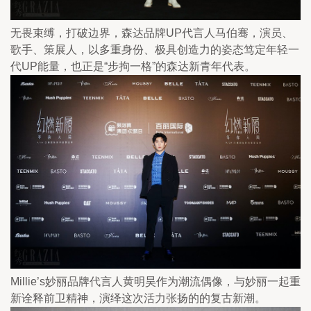
无畏束缚，打破边界，森达品牌UP代言人马伯骞，演员、
歌手、策展人，以多重身份、极具创造力的姿态笃定年轻一
代UP能量，也正是“步拘一格”的森达新青年代表。
Millie’s妙丽品牌代言人黄明昊作为潮流偶像，与妙丽一起重
新诠释前卫精神，演绎这次活力张扬的的复古新潮。