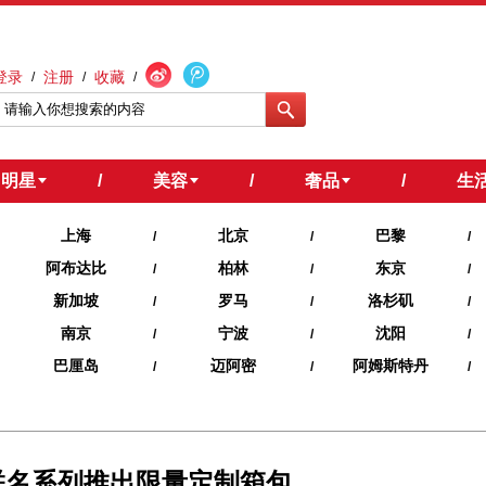
登录
注册
收藏
/
/
/
明星
/
美容
/
奢品
/
生
上海
北京
巴黎
/
/
/
阿布达比
柏林
东京
/
/
/
新加坡
罗马
洛杉矶
/
/
/
南京
宁波
沈阳
/
/
/
巴厘岛
迈阿密
阿姆斯特丹
/
/
/
.1”联名系列推出限量定制箱包