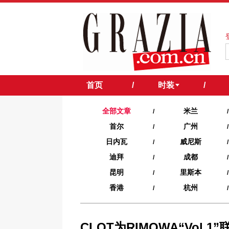
首页
/
时装
/
全部文章
米兰
/
/
首尔
广州
/
/
日内瓦
威尼斯
/
/
迪拜
成都
/
/
昆明
里斯本
/
/
香港
杭州
/
/
CLOT为RIMOWA“Vol