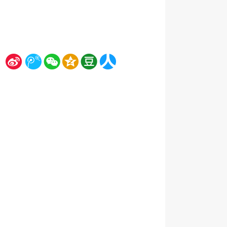
新
腾
微
空
豆
人
浪
讯
信
间
瓣
人网