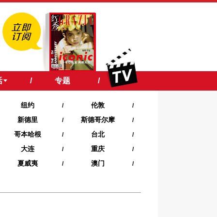
活
/
专题
/
纽约
伦敦
/
/
新德里
斯德哥尔摩
/
/
哥本哈根
台北
/
/
大连
重庆
/
/
夏威夷‍
澳门
/
/