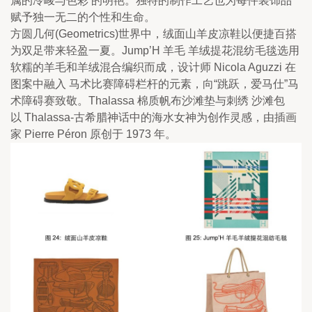
属的冷峻与色彩 的明艳。独特的制作工艺也为每件装饰品
赋予独一无二的个性和生命。
方圆几何(Geometrics)世界中，绒面山羊皮凉鞋以便捷百搭
为双足带来轻盈一夏。Jump’H 羊毛 羊绒提花混纺毛毯选用
软糯的羊毛和羊绒混合编织而成，设计师 Nicola Aguzzi 在
图案中融入 马术比赛障碍栏杆的元素，向“跳跃，爱马仕”马
术障碍赛致敬。Thalassa 棉质帆布沙滩垫与刺绣 沙滩包
以 Thalassa-古希腊神话中的海水女神为创作灵感，由插画
家 Pierre Péron 原创于 1973 年。