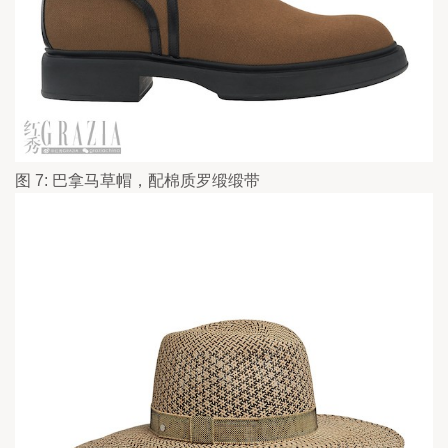
图 7: 巴拿马草帽，配棉质罗缎缎带