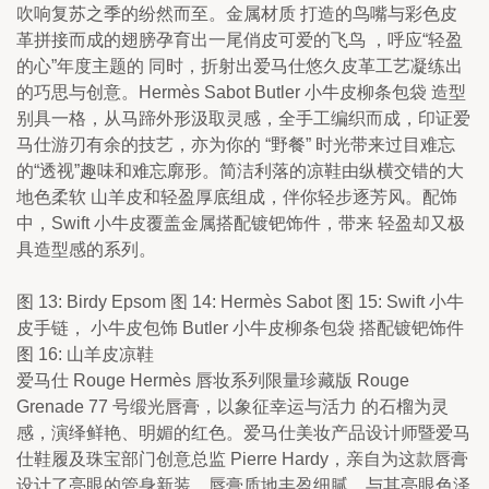
吹响复苏之季的纷然而至。金属材质 打造的鸟嘴与彩色皮
革拼接而成的翅膀孕育出一尾俏皮可爱的飞鸟 ，呼应“轻盈
的心”年度主题的 同时，折射出爱马仕悠久皮革工艺凝练出
的巧思与创意。Hermès Sabot Butler 小牛皮柳条包袋 造型
别具一格，从马蹄外形汲取灵感，全手工编织而成，印证爱
马仕游刃有余的技艺，亦为你的 “野餐” 时光带来过目难忘
的“透视”趣味和难忘廓形。简洁利落的凉鞋由纵横交错的大
地色柔软 山羊皮和轻盈厚底组成，伴你轻步逐芳风。配饰
中，Swift 小牛皮覆盖金属搭配镀钯饰件，带来 轻盈却又极
具造型感的系列。
图 13: Birdy Epsom 图 14: Hermès Sabot 图 15: Swift 小牛
皮手链， 小牛皮包饰 Butler 小牛皮柳条包袋 搭配镀钯饰件
图 16: 山羊皮凉鞋
爱马仕 Rouge Hermès 唇妆系列限量珍藏版 Rouge 
Grenade 77 号缎光唇膏，以象征幸运与活力 的石榴为灵
感，演绎鲜艳、明媚的红色。爱马仕美妆产品设计师暨爱马
仕鞋履及珠宝部门创意总监 Pierre Hardy，亲自为这款唇膏
设计了亮眼的管身新装。唇膏质地丰盈细腻，与其亮眼色泽 