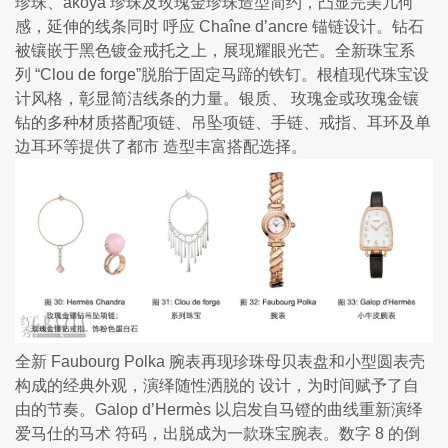
珍珠、akoya 珍珠及玫瑰金珍珠造型简约，凸显完美几何
感，延伸的线条同时 呼应 Chaîne d’ancre 锚链设计。钻石
被镶嵌于黑色镀金戒托之上，展现耀眼光芒。全新珠宝系
列 “Clou de forge”脱胎于固定马蹄的铁钉。根植现代珠宝设
计风格，彰显简洁线条的力量。银质、 玫瑰金或玫瑰金镶
钻的多种材质搭配项链、吊坠项链、手链、戒指、耳环及单
边耳环等提供了都市 造型丰富搭配选择。
全新 Faubourg Polka 腕表再现珍珠母贝表盘和小型圆表壳
构成的经典外观，演绎随性洒脱的 设计，为时间赋予了自
由的节奏。Galop d’Hermès 以启发自马镫的曲线重新演绎
爱马仕的马术 符码，出脱成为一款珠宝腕表。数字 8 的倒