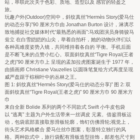
站，串联此次关于色彩、质地、造型以及 感官的轻盈之
旅。
玩趣户外(Outdoor)空间中，斜纹真丝“Hermès Story(爱马仕
的动态分享)”90 厘米方巾由 Jonathan Burton 设计，淋漓尽
致地捕捉社交媒体时代“最熟悉的画面”:马戏团演员身骑骏马
耸立 在白雪皑皑的山尖，举着自拍杆，她的动物伙伴们以
各种高难度姿势入镜，共同维持着各自的 平衡。手机后面
是不断飞来的点赞小红心。双面斜纹真丝“Tigre Royal(王者
之虎)”90 厘米方巾上 呈现的孟加拉虎图案诞生于 1977 年，
由插画师 Christiane Vauzelles 以圆珠笔复绘方式再度呈现 
威严盘踞于棕榈叶中的丛林之王。
图 1: 斜纹真丝“Hermès Story(爱马仕的动态分享)” 图 2: 双
面斜纹真丝“Tigre Royal(王者之虎)” 90 厘米方巾 90 厘米方
巾
来自全新 Bolide 系列的两个不同款式 Swift 小牛皮包袋
以 “逃离” 主题为户外生活带来一丝调皮 元素。借鉴滑板运
动，包袋底部直接取形滑板轮廓，饰钉仿佛滑轮;视觉上，
街头艺术风格糅合 爱马仕丝巾图案，彰显特立独行的风
格。两种款式中，旅行袋配有滑板造型挂饰，邮差包尺寸则 