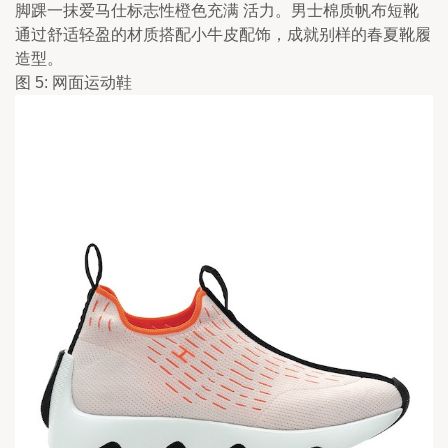
脚踝一抹爱马仕标志性橙色充满 活力。男士棉质帆布短靴
通过舒适轻盈的材质搭配小牛皮配饰，成就别样的春夏靴履
造型。
图 5: 网面运动鞋 