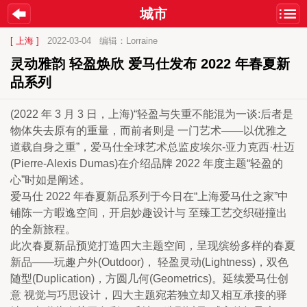
城市
[ 上海 ]
2022-03-04
编辑：Lorraine
灵动雅韵 轻盈焕欣 爱马仕发布 2022 年春夏新
品系列
(2022 年 3 月 3 日，上海)“轻盈与失重不能混为一谈:后者是
物体失去原有的重量，而前者则是 一门艺术——以优雅之
道载自身之重”，爱马仕全球艺术总监皮埃尔-亚力克西·杜迈 
(Pierre-Alexis Dumas)在介绍品牌 2022 年度主题“轻盈的
心”时如是阐述。
爱马仕 2022 年春夏新品系列于今日在“上海爱马仕之家”中
铺陈一方暇逸空间，开启妙趣设计与 至臻工艺交织碰撞出
的全新旅程。
此次春夏新品预览打造四大主题空间，呈现缤纷多样的春夏
新品——玩趣户外(Outdoor)， 轻盈灵动(Lightness)，双色
随型(Duplication)，方圆几何(Geometrics)。延续爱马仕创
意 视觉与巧思设计，四大主题宛若独立却又相互承接的驿