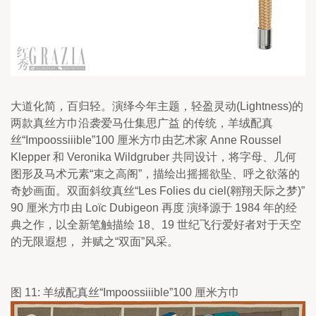
大道化简，百归轻。演绎今年主题，轻盈灵动(Lightness)的
两款真丝方巾沿袭爱马仕集思广益 的传统，羊绒配真
丝“Impoossiiible”100 厘米方巾由艺术家 Anne Roussel 
Klepper 和 Veronika Wildgruber 共同设计，将字母、几何
图形及马术元素“束之高阁”，描绘出摇摇欲坠、呼之欲落的 
奇妙画面。双面斜纹真丝“Les Folies du ciel(翱翔天际之梦)” 
90 厘米方巾由 Loïc Dubigeon 再度 演绎源于 1984 年的经
典之作，以全新笔触描绘 18、19 世纪飞行爱好者对于天空
的无限遐想， 并赋之“双面”风采。
图 11: 羊绒配真丝“Impoossiiible”100 厘米方巾 