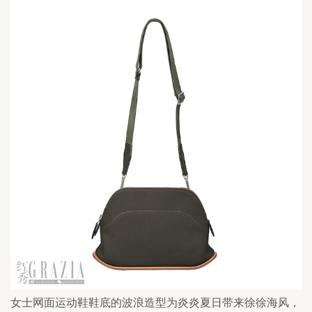
女士网面运动鞋鞋底的波浪造型为炎炎夏日带来徐徐海风，