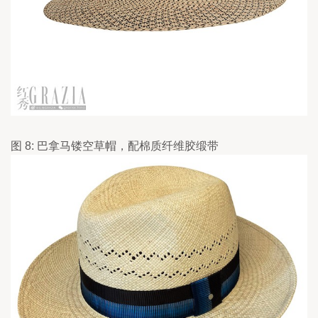
图 8: 巴拿马镂空草帽，配棉质纤维胶缎带