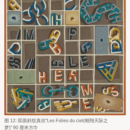
图 12: 双面斜纹真丝“Les Folies du ciel(翱翔天际之
梦)” 90 厘米方巾