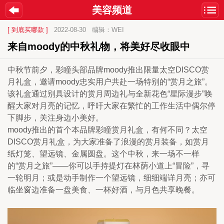
美容频道
[ 到底买哪款 ]
2022-08-30
编辑：WEI
来自moody的中秋礼物，将美好尽收眼中
中秋节前夕，彩瞳头部品牌moody推出限量太空DISCO赏
月礼盒，邀请moody忠实用户共赴一场特别的“赏月之旅”。
该礼盒通过别具设计的赏月周边礼与全新花色“星际漫步”唤
醒大家对月亮的记忆，呼吁大家在繁忙的工作生活中偶尔停
下脚步，关注身边小美好。
moody推出的首个本品牌彩瞳赏月礼盒，有何不同？太空
DISCO赏月礼盒，为大家准备了浪漫的赏月装备，如赏月
纸灯笼、望远镜、金属圆盘。这个中秋，来一场不一样
的“赏月之旅”——你可以手持提灯在林荫小道上“冒险”，寻
一轮明月；或是动手制作一个望远镜，细细端详月亮；亦可
临坐窗边准备一盘美食、一杯好酒，与月色共享晚餐。