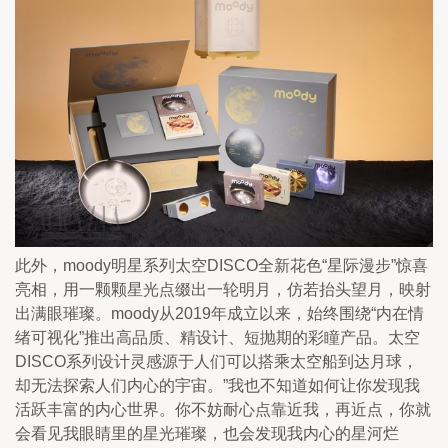
此外，moody明星系列太空DISCO全新花色“星际漫步”惊喜
亮相，用一颗颗星光点缀出一轮明月，仿若抬头望月，映射
出满眼璀璨。moody从2019年成立以来，始终围绕“内在情
绪可视化”推出高品质、精设计、短抛期的彩瞳产品。太空
DISCO系列设计灵感源于人们可以搭乘太空船到达月球，
却无法探索人们内心的宇宙。”我也不知道如何让你发现我
活跃丰富的内心世界。你不妨耐心点靠近我，再近点，你就
会看见我眼睛里的星光璀璨，也会发现我内心的星河烂