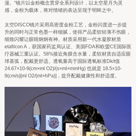
漫。“镜片以金粉概念贯穿全系列设计，以太空星月为灵
感，金粉为载体，将对情绪的表达呈现于明眸之中。
太空DISCO镜片采用高密度金粉工艺，金粉闪度进一步提
升的同时与正常色墨一样细腻，使得产品柔软轻薄不伤眼，
细致闪耀让眼睛炯炯有神。材质采用新一代水凝胶材质
etafilcon A，获国家药监局认证、美国FDA和欧盟CE国际医
疗器械三重认证。58%接近角膜含水量，柔软材质自适应眼
球基弧，配戴更舒适。透氧量高于国际透氧标准Dk/t值
24.67×10-9(cm×ml O2)/(s×ml×mmHg) 也就是 18.5×10-
9(cm/s)[ml O2/(ml×hPa)]，提升配戴健康性和舒适度。