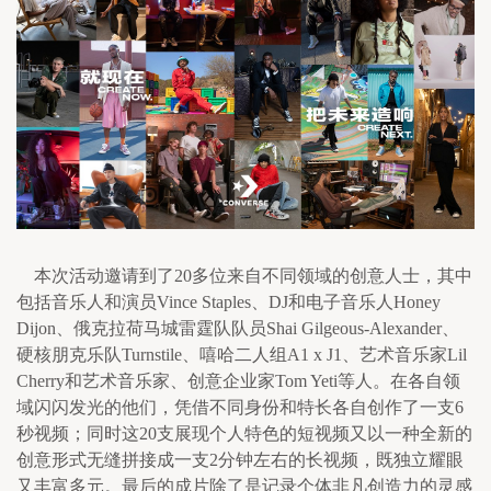
    本次活动邀请到了20多位来自不同领域的创意人士，其中
包括音乐人和演员Vince Staples、DJ和电子音乐人Honey 
Dijon、俄克拉荷马城雷霆队队员Shai Gilgeous-Alexander、
硬核朋克乐队Turnstile、嘻哈二人组A1 x J1、艺术音乐家Lil 
Cherry和艺术音乐家、创意企业家Tom Yeti等人。在各自领
域闪闪发光的他们，凭借不同身份和特长各自创作了一支6
秒视频；同时这20支展现个人特色的短视频又以一种全新的
创意形式无缝拼接成一支2分钟左右的长视频，既独立耀眼
又丰富多元。最后的成片除了是记录个体非凡创造力的灵感