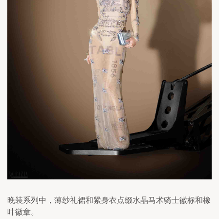
晚装系列中，薄纱礼裙和紧身衣点缀水晶马术骑士徽标和橡
叶徽章。