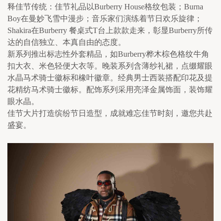
释佳节传统：佳节礼品以Burberry House格纹包装；Burna 
Boy在曼妙飞雪中漫步；音乐家们演练着节日欢乐旋律；
Shakira在Burberry 餐桌式T台上款款走来，彰显Burberry所传
达的自信独立、本真自由的态度。
新系列推出标志性外套精品，如Burberry桦木棕色格纹牛角
扣大衣、米色轻便大衣等。晚装系列含薄纱礼裙，点缀耀眼
水晶马术骑士徽标和橡叶徽章。经典男士西装搭配印花及提
花精纺马术骑士徽标。配饰系列采用亮泽金属饰面，装饰耀
眼水晶。
佳节大片打造缤纷节日造型，成就难忘佳节时刻，邀您共赴
盛宴。