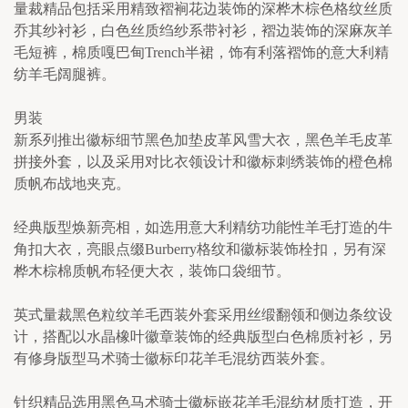
量裁精品包括采用精致褶裥花边装饰的深桦木棕色格纹丝质
乔其纱衬衫，白色丝质绉纱系带衬衫，褶边装饰的深麻灰羊
毛短裤，棉质嘎巴甸Trench半裙，饰有利落褶饰的意大利精
纺羊毛阔腿裤。
男装
新系列推出徽标细节黑色加垫皮革风雪大衣，黑色羊毛皮革
拼接外套，以及采用对比衣领设计和徽标刺绣装饰的橙色棉
质帆布战地夹克。
经典版型焕新亮相，如选用意大利精纺功能性羊毛打造的牛
角扣大衣，亮眼点缀Burberry格纹和徽标装饰栓扣，另有深
桦木棕棉质帆布轻便大衣，装饰口袋细节。
英式量裁黑色粒纹羊毛西装外套采用丝缎翻领和侧边条纹设
计，搭配以水晶橡叶徽章装饰的经典版型白色棉质衬衫，另
有修身版型马术骑士徽标印花羊毛混纺西装外套。
针织精品选用黑色马术骑士徽标嵌花羊毛混纺材质打造，开