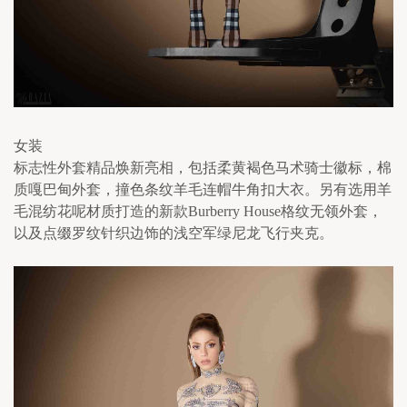
女装
标志性外套精品焕新亮相，包括柔黄褐色马术骑士徽标，棉
质嘎巴甸外套，撞色条纹羊毛连帽牛角扣大衣。另有选用羊
毛混纺花呢材质打造的新款Burberry House格纹无领外套，
以及点缀罗纹针织边饰的浅空军绿尼龙飞行夹克。