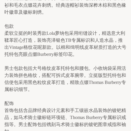
衫和毛衣点缀花卉刺绣。经典连帽衫装饰深桦木棕和黑色橡
叶徽章及徽标刺绣。
包款
柔软立挺的时装秀款Lola萝纳包采用绗缝设计，精选意大利
鞣革匠心打造，装饰亮泽银色TB专属标识和人造水晶，推
出Vintage格纹花呢新款。以棉和缉明线皮革材质打造的大号
托特包亮眼点缀Burberry标签印花。
男士包款包括大号格纹皮革托特包和腰包。小收纳袋采用活
力装饰拼色格纹，搭配可拆式皮革腕带。立挺版型托特包和
信使包采用黑色粒纹皮革打造，精致点缀Thomas Burberry专
属标识细节。
配饰
首饰包括含品牌经典设计元素和手工镶嵌水晶装饰的镀钯精
品，如马术骑士徽标链环项链、Thomas Burberry专属标识戒
指等。男士配饰包括镌刻马术骑士徽标的镀钯图章戒指和袖