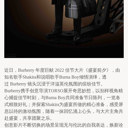
近日，Burberry 年度巨献 2022 佳节大片《盛宴前夕》，由
知名歌手Shakira和说唱歌手Burna Boy倾情演绎，透
过 Burberry 镜头沉浸于洋溢英伦氛围的缤纷佳节。
Burberry携手创意导演TORSO展开奇思妙想，以别样视角精
心捕捉佳节时刻，与Burna Boy共同准备节日陈列，一览各
式精致好礼；并探索Shakira为盛宴所做的精心准备，感受屏
息以待的激动氛围，随着一抹回忆涌上心头，与大片主角共
赴盛宴，共享团聚之乐。
创意影片不断切换的场景呈现无与伦比的自我表达，焕新诠