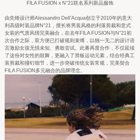
FILA FUSION x N°21联名系列新品服饰
由先锋设计师Alessandro Dell'Acqua创立于2010年的意大
利高级时装品牌N°21，擅长将男装风格的利落剪裁和意式
女装的气质风情完美融合，在去年FILA FUSION与N°21初
次合作之际，双方便已打破规则束缚，以独一无二的设计语
言激励女孩无惧未知、勇敢尝试。此番再度合作，不仅延续
了这份对女性的鼓舞，更融入了滑板运动元素，结合经典工
装剪裁和撞钉细节，进一步突破传统女装常规，完美契合
FILA FUSION多元融合的品牌理念。