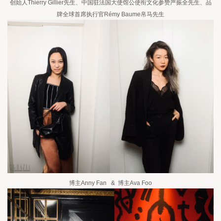
创始人Thierry Gillier先生、中国驻法国大使馆公使衔文化参赞严振全先生、品
牌全球首席执行官Rémy Baume帛马先生
博主Anny Fan   &  博主Ava Foo