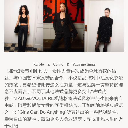
Kalixte    &    Céline    &    Yasmine Sima
  国际妇女节刚刚过去，女性力量再次成为全球热议的话
题。与中国艺术家文芳的合作，不仅是品牌对中法文化交流
的致敬，更希望借此传递女性力量，这与品牌一贯坚持的理
念不谋而合。不同于其他法式品牌更多突出“法式优
雅，”ZADIG&VOLTAIRE飒迪格将法式风格中与生俱来的自
由感、随意和解放女性的气质相结合。正如飒迪格经典标语
之一：“Girls Can Do Anything”所表达出的一种酷飒随性、
崇尚自由的精神，鼓励更多人勇敢追梦，寻找非凡人生的万
千可能