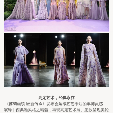
高定艺术，经典永存
 《苏绸画缋·匠新传承》发布会延续艺游未尽的丰沛灵感，
演绎中西典雅风格之精髓，再现高定艺术展。悉数呈现美轮