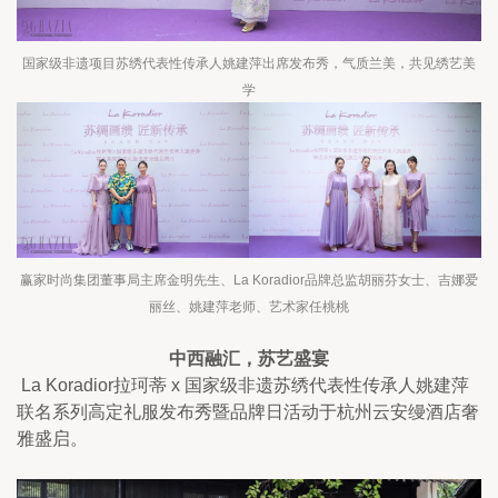
国家级非遗项目苏绣代表性传承人姚建萍出席发布秀，气质兰美，共见绣艺美
学
赢家时尚集团董事局主席金明先生、La Koradior品牌总监胡丽芬女士、吉娜爱
丽丝、姚建萍老师、艺术家任桃桃
中西融汇，苏艺盛宴
 La Koradior拉珂蒂 x 国家级非遗苏绣代表性传承人姚建萍
联名系列高定礼服发布秀暨品牌日活动于杭州云安缦酒店奢
雅盛启。