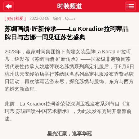
时装频道
[ 她们都爱 ]
2023-08-09
编辑：Quan
苏绸画缋·匠新传承——La Koradior拉珂蒂品
牌日与吉娜一同见证苏艺盛典
2023年，赢家时尚集团旗下高端女装品牌La Koradior拉珂
蒂，继发布《苏绸画缋·匠新传承》——国家级非遗项目苏
绣代表性传承人姚建萍联名苏绣系列高定礼服后，于8月6日
杭州法云安缦酒店举行苏绣联名系列高定礼服发布秀暨品牌
日活动，再次续写艺游未尽，探究苏绣与服饰、东方与西方
的绣艺新章程。
此前，La Koradior拉珂蒂荣登深圳卫视发布系列节目《拉
珂蒂 苏绸画缋·中国艺术新承》，为此次发布秀铺开奢雅前
述。
星光汇聚，逸享华诞