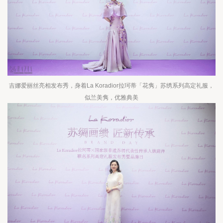
吉娜爱丽丝亮相发布秀，身着La Koradior拉珂蒂「花隽」苏绣系列高定礼服，
似兰美隽，优雅典美