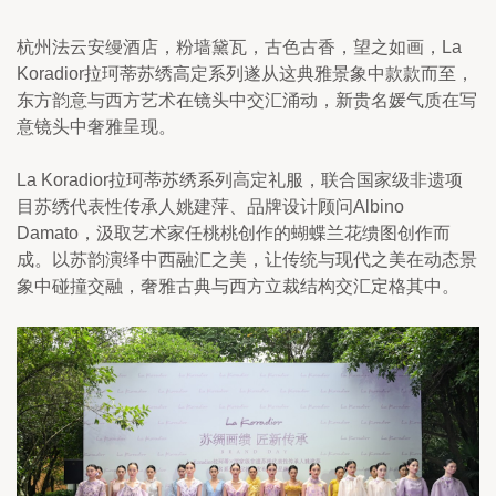
杭州法云安缦酒店，粉墙黛瓦，古色古香，望之如画，La 
Koradior拉珂蒂苏绣高定系列遂从这典雅景象中款款而至，
东方韵意与西方艺术在镜头中交汇涌动，新贵名媛气质在写
意镜头中奢雅呈现。
La Koradior拉珂蒂苏绣系列高定礼服，联合国家级非遗项
目苏绣代表性传承人姚建萍、品牌设计顾问Albino 
Damato，汲取艺术家任桃桃创作的蝴蝶兰花缋图创作而
成。以苏韵演绎中西融汇之美，让传统与现代之美在动态景
象中碰撞交融，奢雅古典与西方立裁结构交汇定格其中。