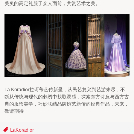
美奂的高定礼服于众人面前，共赏艺术之美。
La Koradior拉珂蒂艺传新呈，从民艺复兴到艺游未尽，不
断从传统与现代的刺绣中获取灵感，探索东方诗意与西方古
典的服饰美学，巧妙联结品牌绣艺新传的经典作品，未来，
敬请期待！
LaKoradior