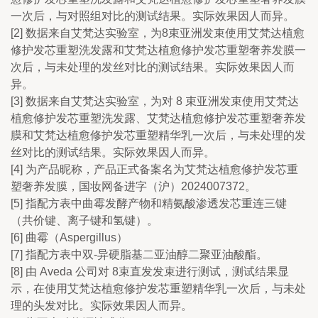
一次后，与对照组对比的测试结果。实际效果因人而异。
[2] 数据来自艾梵达实验室，为8束亚洲发束使用艾梵达植愈
修护发芯重塑洗发露和艾梵达植愈修护发芯重塑奢养发膜一
次后，与未处理的发丝对比的测试结果。实际效果因人而
异。
[3] 数据来自艾梵达实验室，为对 8 束亚洲发束使用艾梵达
植愈修护发芯重塑洗发露、艾梵达植愈修护发芯重塑奢养发
膜和艾梵达植愈修护发芯重塑精华乳一次后，与未处理的发
丝对比的测试结果。实际效果因人而异。
[4] 为产品昵称，产品正式备案名为艾梵达植愈修护发芯重
塑奢养发膜，国妆网备进字（沪）2024007372。
[5] 指配方表中曲霉发酵产物和精氨酸渗透发芯重连三键
（共价键、离子键和氢键）。
[6] 曲霉（Aspergillus）
[7] 指配方表中双-异硬脂基二亚油醇二聚亚油酸酯。
[8] 由 Aveda 公司对 8束直发发束进行测试，测试结果显
示，在使用艾梵达植愈修护发芯重塑精华乳一次后，与未处
理的头发对比。实际效果因人而异。