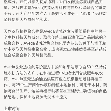
然成分。它们以糖为初始原料，经由发酵提炼展现自然力
量。发酵技术是Aveda艾梵达将科技与自然和谐融合的重要
手段，它为产品配方注入了高效活性成分，也彰显了品牌对
坚持使用天然成分的承诺。
天然萃取植物聚合物是Aveda艾梵达发芯重塑系列中的另一
个生物科技天然成分。取代传统上由石油化工产品制成的合
成聚合物，Aveda艾梵达聚合物化学家从芸苔种子与椰子精
华中萃取天然衍生聚合物，成功研发出性能媲美甚至超越传
统合成聚合物的天然替代品。
Aveda艾梵达植愈养护配方中的印加果油萃取自50个坚持传
统农耕方法的农户，在种植过程中杜绝使用合成肥料或农
药。Aveda艾梵达的油品供应商也在积极推动退耕再植工
作，与25个生产商合作鼓励种植本地物种，可用于木材、药
物与食品生产。这些再植行动将旨在重建野生动植物的自然
栖息地，保护土地资源免受水土流失。
上市时间