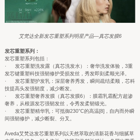
艾梵达全新发芯重塑系列明星产品—真芯发膜6
发芯重塑系列：
发芯重塑系列包括：
·       发芯重塑洗发露（真芯洗发水）：奢华洗发体验，3重
发芯键重塑科技强韧修护受损发丝，秀发即刻柔顺光泽。
·       发芯重塑护发乳：深层奢养秀发，瞬间疏结柔顺，芯科
技提高头发强韧度，减少断发。
·       发芯重塑奢养发膜（真芯发膜6）：膜霜乳霜配方超渗
奢养，从根源发芯强韧发丝，令秀发柔韧锻光。
·       发芯重塑精华乳：可抵御230°C的高温[8]，自内而外瞬
间强韧修护，减少断裂、分叉。
Aveda艾梵达发芯重塑系列以天然萃取的清新花香与细腻草