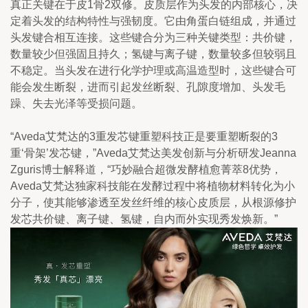
真正关键在于皮1骨2双修。皮质层作为头发的内部核心，决
定着头发的结构特性与强韧度。它由角蛋白链组成，并通过
头发键合相互连接。这些键合分为三种关键类型：共价键，
数量较少但强固且持久；氢键与离子键，数量较多但较弱且
不稳定。当头发在进行化学护理或高温造型时，这些键合可
能会发生断裂，进而引起发丝断裂、孔隙度增加、头发毛
躁、失去光泽等受损问题。
“Aveda艾梵达的3重发芯键重塑科技正是要重塑断裂的3
重‘骨架’发芯键，”Aveda艾梵达美发创新与分析研发Jeanna 
Zguris博士解释道，“巧妙融合超微发酵植愈菁萃8优势，
Aveda艾梵达独家科技能在发酵过程中将植物材料转化为小
分子，使其能够渗透至发丝纤维的核心皮质层，从根源修护
发芯共价键、离子键、氢键，自内而外实现秀发焕新。”