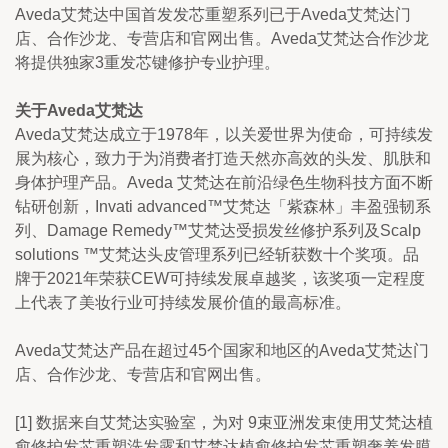
Aveda艾梵达中国首发发芯重塑系列已于Aveda艾梵达门
店、合作沙龙、专营店和官网出售。Aveda艾梵达合作沙龙
将提供独家3重发芯键修护专业护理。
关于Aveda艾梵达
Aveda艾梵达成立于1978年，以关爱世界为使命，可持续发
展为核心，致力于为消费者打造天然亦高效的头发、肌肤和
身体护理产品。Aveda 艾梵达在前沿绿色生物科技方面不断
钻研创新，Invati advanced™艾梵达「紫森林」丰盈强韧系
列、Damage Remedy™艾梵达受损发丝修护系列及Scalp 
solutions ™艾梵达头皮管理系列已经斩获数十个奖项。品
牌于2021年荣获CEW可持续发展卓越奖，该奖项一定程度
上代表了美妆行业可持续发展价值的最高标准。
Aveda艾梵达产品在超过45个国家和地区的Aveda艾梵达门
店、合作沙龙、专营店和官网出售。
[1] 数据来自艾梵达实验室，为对 9束亚洲发束使用艾梵达植
愈修护发芯重塑洗发露和艾梵达植愈修护发芯重塑奢养发膜