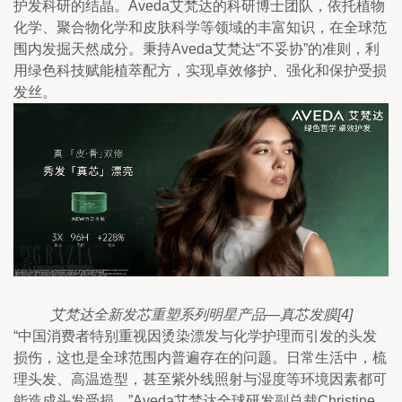
护发科研的结晶。Aveda艾梵达的科研博士团队，依托植物
化学、聚合物化学和皮肤科学等领域的丰富知识，在全球范
围内发掘天然成分。秉持Aveda艾梵达“不妥协”的准则，利
用绿色科技赋能植萃配方，实现卓效修护、强化和保护受损
发丝。
艾梵达全新发芯重塑系列明星产品—真芯发膜[4]
“中国消费者特别重视因烫染漂发与化学护理而引发的头发
损伤，这也是全球范围内普遍存在的问题。日常生活中，梳
理头发、高温造型，甚至紫外线照射与湿度等环境因素都可
能造成头发受损，”Aveda艾梵达全球研发副总裁Christine 