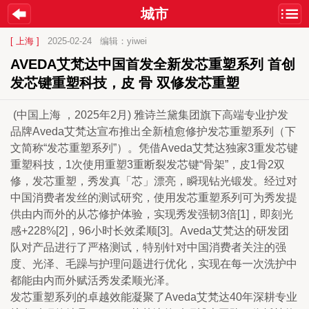
城市
[ 上海 ]
2025-02-24
编辑：yiwei
AVEDA艾梵达中国首发全新发芯重塑系列 首创
发芯键重塑科技，皮 骨 双修发芯重塑
 (中国上海 ，2025年2月) 雅诗兰黛集团旗下高端专业护发
品牌Aveda艾梵达宣布推出全新植愈修护发芯重塑系列（下
文简称“发芯重塑系列”）。凭借Aveda艾梵达独家3重发芯键
重塑科技，1次使用重塑3重断裂发芯键“骨架”，皮1骨2双
修，发芯重塑，秀发真「芯」漂亮，瞬现钻光锻发。经过对
中国消费者发丝的测试研究，使用发芯重塑系列可为秀发提
供由内而外的从芯修护体验，实现秀发强韧3倍[1]，即刻光
感+228%[2]，96小时长效柔顺[3]。Aveda艾梵达的研发团
队对产品进行了严格测试，特别针对中国消费者关注的强
度、光泽、毛躁与护理问题进行优化，实现在每一次洗护中
都能由内而外赋活秀发柔顺光泽。
发芯重塑系列的卓越效能凝聚了Aveda艾梵达40年深耕专业