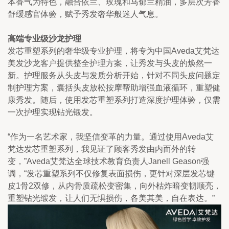
本香气为特色，融合依兰、玫瑰和马郁兰精油，多层次芳香
舒缓感官体验，赋予秀发奢华般迷人气息。
高端专业级沙龙护理
发芯重塑系列的奢华级专业护理，将专为中国Aveda艾梵达
美发沙龙客户提供整全护理方案，让秀发与头皮的焕然一
新。护理服务从头皮与发质分析开始，针对不同头皮问题定
制护理方案，囊括头皮放松按摩帮助增强血液循环，重塑健
康秀发。随后，使用发芯重塑系列打造深度护理体验，仅需
一次护理实现钻光锻发。
“作为一名艺术家，我坚信变革的力量。通过使用Aveda艾
梵达发芯重塑系列，我见证了顾客秀发由内而外的转
变，”Aveda艾梵达全球技术教育负责人Janell Geason强
调，“发芯重塑系列不仅修复表面损伤，更针对深层发芯键
皮1骨2双修，从内骨质疏松变密集，向外枯炸暗变韧顺亮，
重塑钻光缎发，让人们无惧损伤，各美其美，自在表达。”