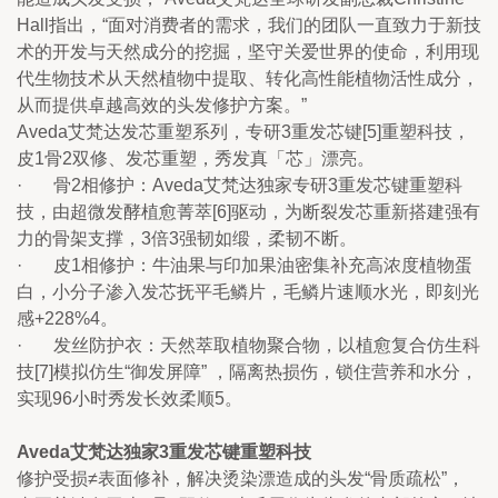
Hall指出，“面对消费者的需求，我们的团队一直致力于新技
术的开发与天然成分的挖掘，坚守关爱世界的使命，利用现
代生物技术从天然植物中提取、转化高性能植物活性成分，
从而提供卓越高效的头发修护方案。”
Aveda艾梵达发芯重塑系列，专研3重发芯键[5]重塑科技，
皮1骨2双修、发芯重塑，秀发真「芯」漂亮。
·       骨2相修护：Aveda艾梵达独家专研3重发芯键重塑科
技，由超微发酵植愈菁萃[6]驱动，为断裂发芯重新搭建强有
力的骨架支撑，3倍3强韧如缎，柔韧不断。
·       皮1相修护：牛油果与印加果油密集补充高浓度植物蛋
白，小分子渗入发芯抚平毛鳞片，毛鳞片速顺水光，即刻光
感+228%4。
·       发丝防护衣：天然萃取植物聚合物，以植愈复合仿生科
技[7]模拟仿生“御发屏障” ，隔离热损伤，锁住营养和水分，
实现96小时秀发长效柔顺5。
Aveda艾梵达独家3重发芯键重塑科技
修护受损≠表面修补，解决烫染漂造成的头发“骨质疏松”，