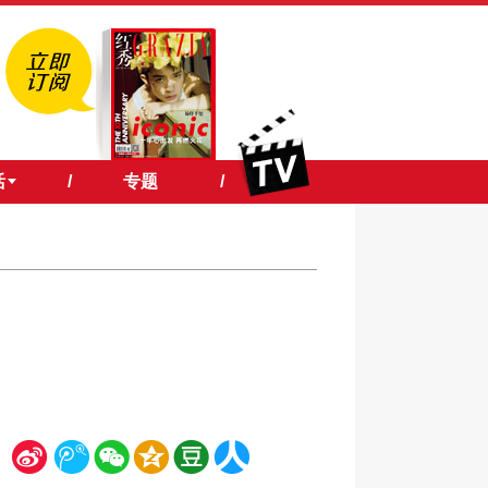
活
/
专题
/
新
腾
微
空
豆
人