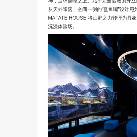
神，追求巅峰之上。几乎完全遮蔽的外立
从天外降落；空间一侧的“鲨鱼嘴”设计宛
MAFATE HOUSE 将山野之力转译
沉浸体验场。