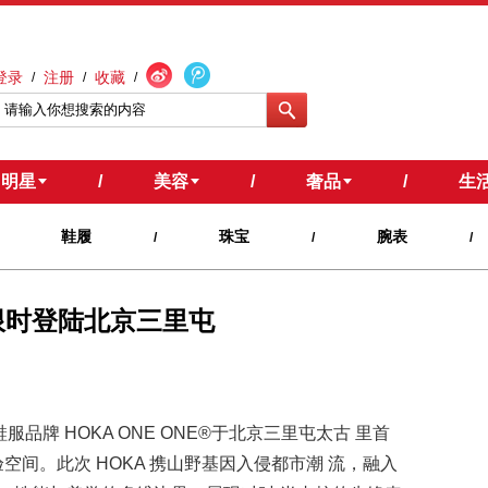
登录
注册
收藏
/
/
/
明星
/
美容
/
奢品
/
生
鞋履
珠宝
腕表
/
/
/
E 限时登陆北京三里屯
能鞋服品牌 HOKA ONE ONE®于北京三里屯太古 里首
时体验空间。此次 HOKA 携山野基因入侵都市潮 流，融入