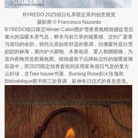
BYREDO 2025假日礼享限定系列创意视觉
摄影师 © Francesco Nazardo
BYREDO假日限定Winter Cabin围炉雪夜香氛蜡烛捕捉雪后
篝火的温暖木质气息，桦木与岩兰草的烟熏感、交织广藿香
与琥珀的余韵，烘托出原始而舒适的香调，仿佛窗外是白雪
皑皑的林海，屋内炉火噼啪、木香低语、爱人相拥呢喃，为
室内夜晚营造慰藉氛围。蜡烛盛装于品牌标志性的烟熏玻璃
容器中，而2025限定线香套组则采用富有假日气息的复古
云杉绿，含Tree house书屋、Burning Rose炽火玫瑰和
Bibliothèque图书馆三款香调，延伸冬日仪式的香息意境。