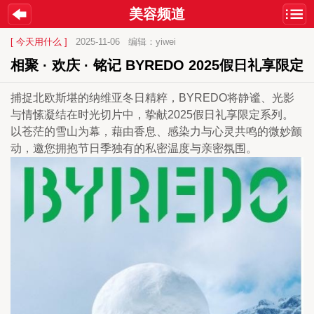
美容频道
[ 今天用什么 ]
2025-11-06
编辑：yiwei
相聚 · 欢庆 · 铭记 BYREDO 2025假日礼享限定
捕捉北欧斯堪的纳维亚冬日精粹，BYREDO将静谧、光影
与情愫凝结在时光切片中，挚献2025假日礼享限定系列。
以苍茫的雪山为幕，藉由香息、感染力与心灵共鸣的微妙颤
动，邀您拥抱节日季独有的私密温度与亲密氛围。