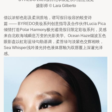
摄影师 © Lara Gilberto
借以浓郁色彩及柔润质地，谱写假日妆容的蜕变诗
篇 —— BYREDO美妆系列创意指导及合作伙伴Lucia Pica
倾情打造Polar Harmony极光谧境假日限定彩妆系列，灵感
来自北欧海域瞬息万变的光影美学。Ocean Haze烟波五色
眼影盘以虹彩蓝绿勾勒基调，柔苔绿与淡紫色交辉相映，
Sea Whisper浅吟漆光持色液体唇釉为双唇覆上深邃光泽
感。