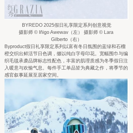
BYREDO 2025假日礼享限定系列创意视觉
摄影师 © Iñigo Awewav（左） 摄影师 © Lara 
Gilberto（右）
Byproduct假日礼享限定系列以富有冬日氛围的蓝绿和石榴
橙交织出鲜活节日色调，缀以纯白字母印花。宽幅围巾与编
织毛毯承袭品牌标志性配色，丰富的肌理质感为冬季假日注
入暖意与欢愉气息。每件手工单品皆为典藏之作，将季节的
感官叙事延展至居家空间。