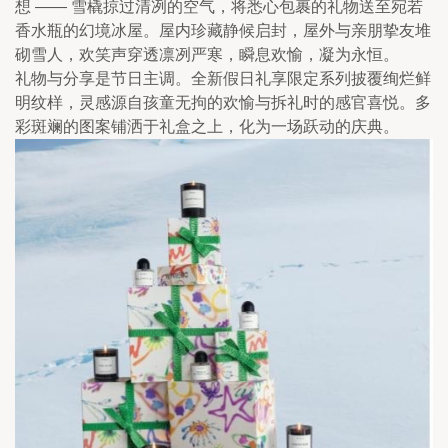
想 —— 雪橇掠过清冽的空气，将悉心包裹的礼物送至宛若
香水瓶的幻境冰屋。屋内珍藏静候启封，屋外与亲朋挚友堆
砌雪人，欢笑声穿透凛冽严寒，瞬息欢愉，凝为永恒。
礼物与分享是节日主调。全新假日礼享限定系列披覆绚烂鲜
明纹样，灵感源自孩童无拘的欢愉与拆礼时的感官喜悦。多
彩斑斓的图案铺洒于礼盒之上，化为一场跃动的庆典。