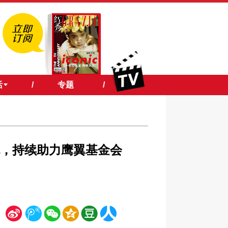
活
/
专题
/
新盘色，持续助力鹰翼基金会
新
腾
微
空
豆
人