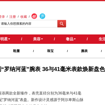
登录
注册
收藏
/
/
/
明星
/
美容
/
奢品
/
生
鞋履
珠宝
腕表
/
/
/
傲翼系列“罗纳河蓝”腕表 36与41毫米表款焕
傲翼系列再添两款全新臻作，表壳直径分别为36毫米与41毫
造，搭配“罗纳河蓝”表盘。新作设计灵感源于阿尔卑斯山脉