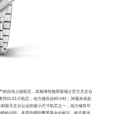
发生产的自动上链机芯，其精准性能荣获瑞士官方天文台
rd萧邦01.01‑C机芯，动力储存达60小时；36毫米表款
芯，是目前获天文台认证的最小尺寸机芯之一，动力储存可
芯的精妙运转。表背均镌刻鹰翼基金会标识，标志着这