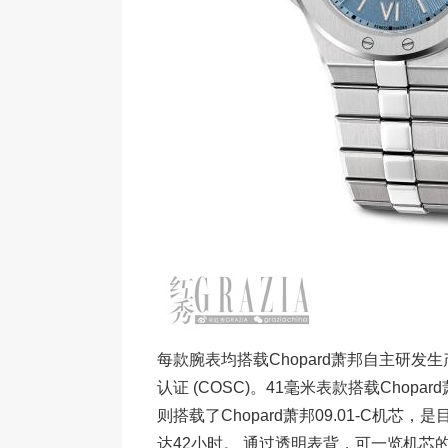
每款腕表均搭载Chopard萧邦自主研
认证 (COSC)。41毫米表款搭载Chopa
则搭载了Chopard萧邦09.01‑C机
达42小时。 通过透明表背，可一览机