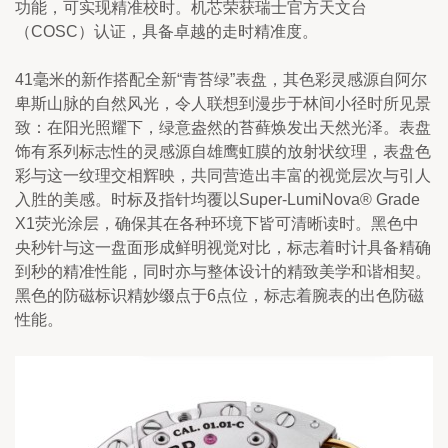
功能，可实现精准校时。机芯荣获瑞士官方天文台
（COSC）认证，具备卓越的走时精准度。
41毫米的新作搭配全新“青苔绿”表盘，其色彩灵感源自阿尔
卑斯山脉的自然风光，令人联想到漫步于林间小径时所见景
致：在阳光照耀下，绿意盎然的苔藓焕发出天然光泽。表盘
饰有系列标志性的灵感源自雄鹰虹膜的放射状纹理，表盘色
彩与这一纹理交相辉映，共同营造出丰富的视觉层次与引人
入胜的美感。时标及指针均覆以Super-LumiNova® Grade 
X1荧光涂层，确保其在各种环境下皆可清晰读时。黑色中
央秒针与这一盘面形成鲜明视觉对比，标志着时计具备精确
到秒的精准性能，同时亦与整体设计的精致美学和谐相契。
黑色的防磁标识精妙缀点于6点位，标志着腕表的出色防磁
性能。