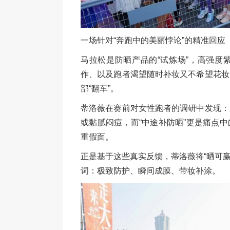
一场针对“奔跑中的美丽悖论”的精准回应
马拉松是防晒产品的“试炼场”，高强度
作、以及跑者渴望随时补妆又不希望花妆
部“翻车”。
蒂洛薇在赛前对女性跑者的调研中发现：
或黏腻闷痘，而“中途补防晒”更是痛点
重假面。
正是基于这些真实反馈，蒂洛薇将“晒可赢
词：极致防护、瞬间成膜、带妆补涂。