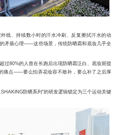
紫外线、持续数小时的汗水冲刷、反复擦拭汗水的动
的矛盾心理——这些场景，传统防晒霜和底妆几乎全
超过80%的人曾在长跑后出现防晒霜泛白、底妆斑驳
中的痛点——要么怕弄花妆容不敢补，要么补了之后厚
SHAKING防晒系列”的研发逻辑锁定为三个运动关键