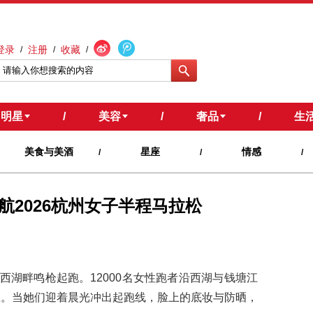
登录
注册
收藏
/
/
/
明星
/
美容
/
奢品
/
生
美食与美酒
星座
情感
/
/
/
航2026杭州女子半程马拉松
在西湖畔鸣枪起跑。12000名女性跑者沿西湖与钱塘江
5公里。当她们迎着晨光冲出起跑线，脸上的底妆与防晒，