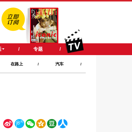
活
/
专题
/
在路上
汽车
/
/
新
腾
微
空
豆
人