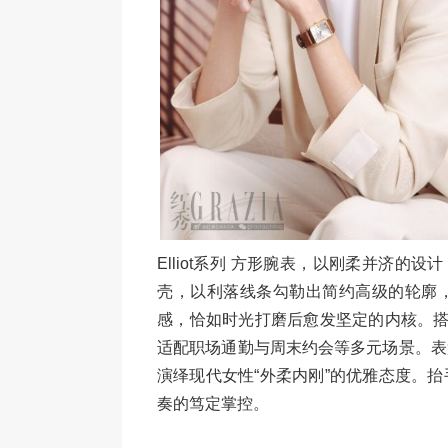
Elliot系列 方形腕表，以刚柔并济的
壳，以利落线条勾勒出简约高级的轮廓
感，恰如时光打磨后愈发坚定的内核。搭
适配职场通勤与周末约会等多元场景。表
演绎现代女性“外柔内刚”的优雅态度。
奏的笃定掌控。