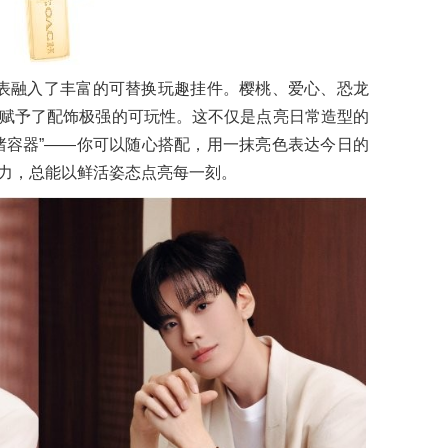
链腕表融入了丰富的可替换玩趣挂件。樱桃、爱心、恐龙
赋予了配饰极强的可玩性。这不仅是点亮日常造型的
绪容器”——你可以随心搭配，用一抹亮色表达今日的
力，总能以鲜活姿态点亮每一刻。