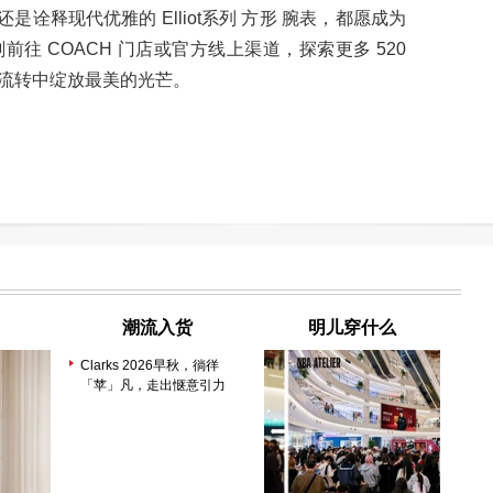
还是诠释现代优雅的 Elliot系列 方形 腕表，都愿成为
往 COACH 门店或官方线上渠道，探索更多 520
流转中绽放最美的光芒。
潮流入货
明儿穿什么
Clarks 2026早秋，徜徉
「苹」凡，走出惬意引力