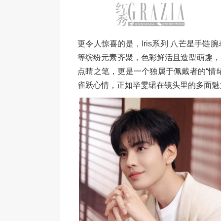
更令人惊喜的是，Iris系列 八芒星手
等缤纷元素齐聚，色彩鲜活且造型萌趣，
点睛之笔，更是一个独属于佩戴者的“情
雀跃心情，正如毕雯珺在镜头里的多面魅