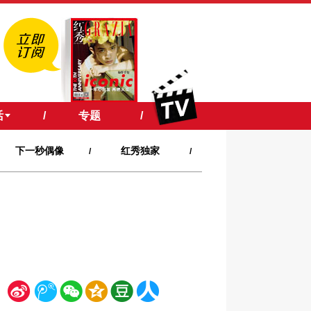
活
/
专题
/
下一秒偶像
红秀独家
/
/
新
腾
微
空
豆
人