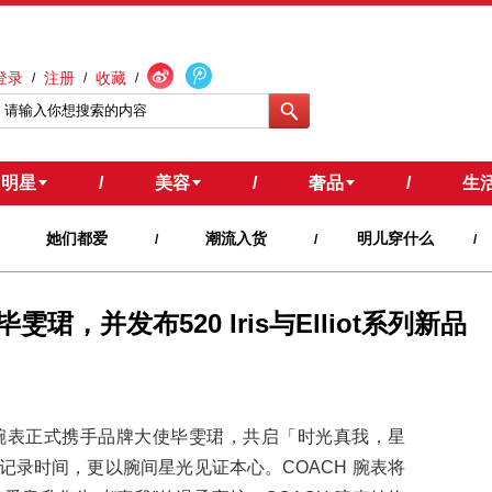
登录
注册
收藏
/
/
/
明星
/
美容
/
奢品
/
生
她们都爱
潮流入货
明儿穿什么
/
/
/
珺，并发布520 Iris与Elliot系列新品
CH 腕表正式携手品牌大使毕雯珺，共启「时光真我，星
只记录时间，更以腕间星光见证本心。COACH 腕表将