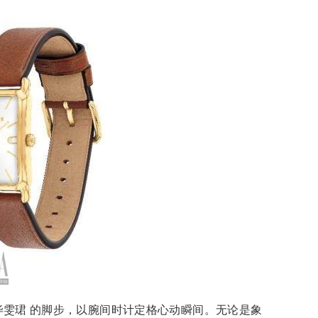
大使毕雯珺 的脚步，以腕间时计定格心动瞬间。无论是象