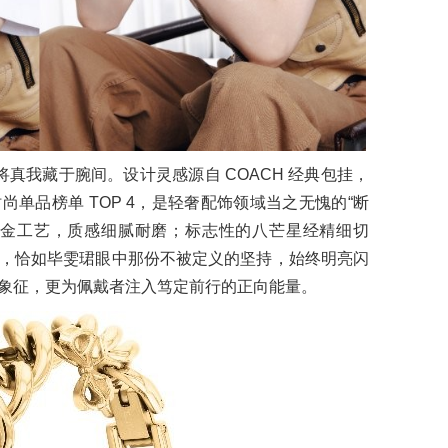
，将真我藏于腕间。设计灵感源自 COACH 经典包挂，
时尚单品榜单 TOP 4，是轻奢配饰领域当之无愧的“断
镀金工艺，质感细腻耐磨；标志性的八芒星经精细切
，恰如毕雯珺眼中那份不被定义的坚持，始终明亮闪
象征，更为佩戴者注入笃定前行的正向能量。