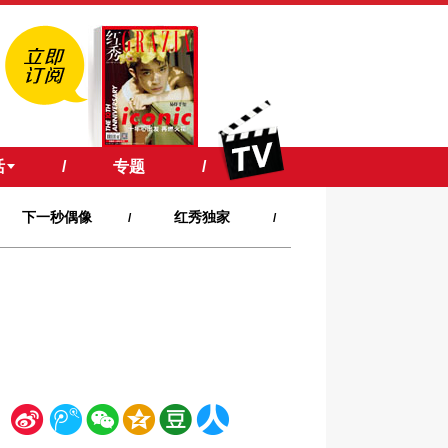
活
/
专题
/
下一秒偶像
红秀独家
/
/
新
腾
微
空
豆
人