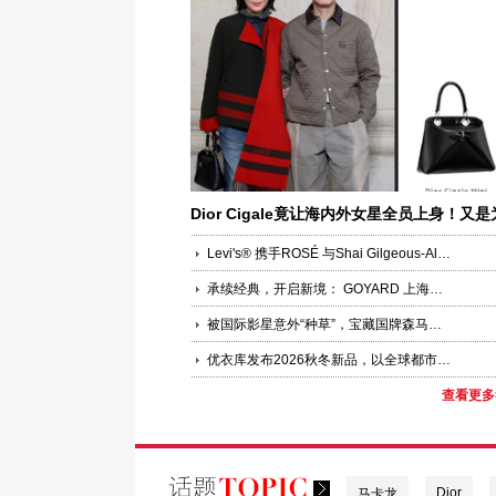
Dior Cigale竟让海内外女星全员上身！又是
何让女明星集体“锁定”？
Levi's® 携手ROSÉ 与Shai Gilgeous-Alexander共同演绎品牌全新企划“Keep it Loose”
承续经典，开启新境： GOYARD 上海国金中心精品店焕新启幕
被国际影星意外“种草”，宝藏国牌森马在线圈粉，30城包场与粉丝双向奔赴
优衣库发布2026秋冬新品，以全球都市灵感诠释LifeWear进化聚焦功能科技、版型创新与多场景适配，回应当代都市人的新舒适实穿追求
查看更多
Dior
马卡龙