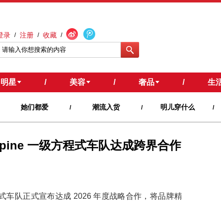
登录
注册
收藏
/
/
/
明星
/
美容
/
奢品
/
生
她们都爱
潮流入货
明儿穿什么
/
/
/
 Alpine 一级方程式车队达成跨界合作
 一级方程式车队正式宣布达成 2026 年度战略合作，将品牌精