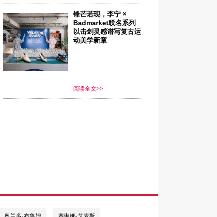
锋芒若现，李宁 ×
Badmarket联名系列
以击剑灵感谱写复古运
动美学新章
阅读全文>>
奥兰多·布鲁姆
赛琳娜·戈麦斯