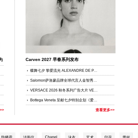
为
Carven 2027 早春系列发布
蝶舞七夕 挚爱流光 ALEXANDRE DE PARIS 臻选发饰礼赞七夕
Salomon萨洛蒙品牌全球代言人金智秀JISOO领衔演绎「多元之蓝」
VERSACE 2026 秋冬系列广告大片 VERSACE OBSESSED 第二篇章
Bottega Veneta 呈献七夕特别企划《爱意有迹》
>>
查看更多>>
Chanel
防晒霜
洁面仪
泳衣
艺术
印花
蕾丝