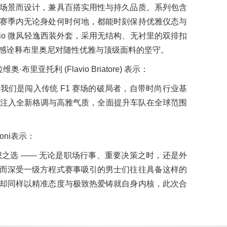
场景而设计，兼具百搭实用性与持久品质。系列包含
赛季内无论身处何时何地，都能时刻保持优雅仪态与
fio 微风轻逸西装外套，采用无结构、无衬里的双排扣
感诠释布里奥尼对随性优雅与顶级面料的坚守。
·布里亚托利 (Flavio Briatore) 表示：
，我们是闯入传统 F1 赛场的破局者，自带时尚行业基
为车队注入全新格调与高雅气质，全面提升车队在全球范围
goni表示：
的理想之选 —— 无论是职场行事、重要决策之时，还是外
而深受一级方程式赛事吸引的男士们往往具备这样的
却同样以精准态度与极致热爱铸就自身内核，此次合