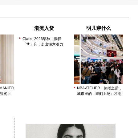
潮流入货
明儿穿什么
Clarks 2026早秋，徜徉
「苹」凡，走出惬意引力
ANITO
NBA ATELIER：热潮之后，
列甜蜜上
城市里的「即刻上场」才刚
开始