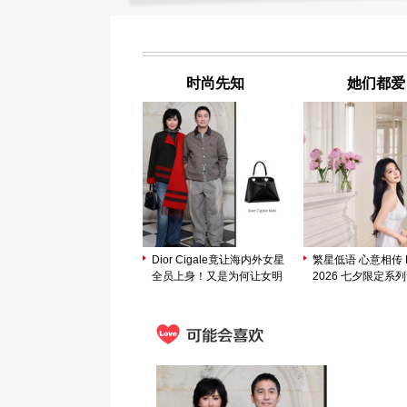
时尚先知
她们都爱
Dior Cigale竟让海内外女星
繁星低语 心意相传 M
全员上身！又是为何让女明
2026 七夕限定系
星集体“锁定”？
市