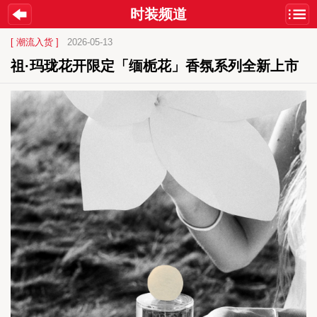
时装频道
[ 潮流入货 ]
2026-05-13
祖·玛珑花开限定「缅栀花」香氛系列全新上市