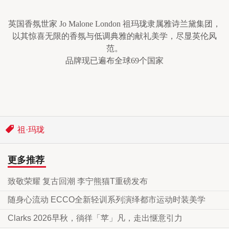
英国香氛世家 Jo Malone London 祖玛珑隶属雅诗兰黛集团，
以其惊喜无限的香氛与低调典雅的献礼美学，尽显英伦风
范。
品牌现已遍布全球69个国家
祖·玛珑
更多推荐
致敬荣耀 复古回潮 李宁熊猫T重磅发布
随身心流动 ECCO全新轻训系列演绎都市运动时装美学
Clarks 2026早秋，徜徉「苹」凡，走出惬意引力