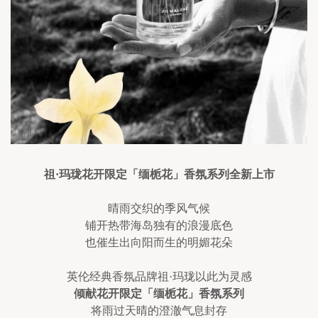
祖·玛珑花开限定「缅栀花」香氛系列全新上市
晴雨交织的季风气候
铺开热带海岛独有的浪漫底色
也催生出向阳而生的明媚花朵
英伦经典香氛品牌祖·玛珑以此为灵感
倾献花开限定「缅栀花」香氛系列
将雨过天晴的澄澈气息封存