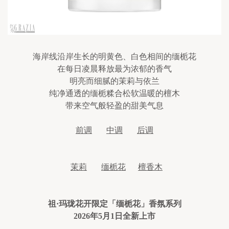
海岸线沿岸生长的明黄色、白色相间的缅栀花
在每日凌晨释放最为浓郁的香气
明亮而细腻的茉莉与依兰
纯净通透的缅栀糅合松软温暖的檀木
带来空气般轻盈的甜美气息
前调
中调
后调
茉莉
缅栀花
檀香木
祖·玛珑花开限定「缅栀花」香氛系列
2026年5月1日全新上市