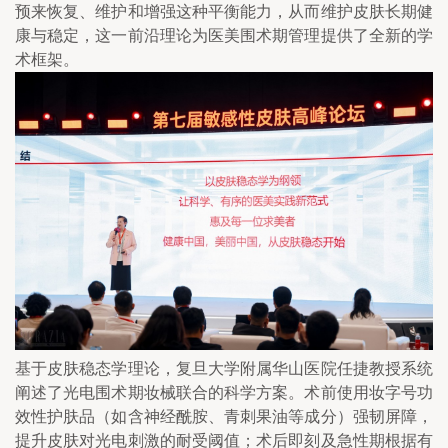
预来恢复、维护和增强这种平衡能力，从而维护皮肤长期健
康与稳定，这一前沿理论为医美围术期管理提供了全新的学
术框架。
基于皮肤稳态学理论，复旦大学附属华山医院任捷教授系统
阐述了光电围术期妆械联合的科学方案。术前使用妆字号功
效性护肤品（如含神经酰胺、青刺果油等成分）强韧屏障，
提升皮肤对光电刺激的耐受阈值；术后即刻及急性期根据有