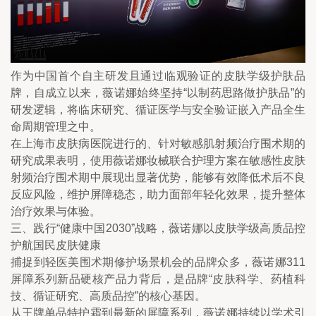
作为中国首个自主研发且通过临观验证的皮肤学级护肤品
牌，自成立以来，薇诺娜始终坚持“以制药思路做护肤品”的
研发逻辑，将临床研究、循证医学与安全验证嵌入产品全生
命周期管理之中。
在上海市皮肤病医院进行的、针对敏感肌射频治疗围术期的
研究成果表明，使用薇诺娜妆械联合护理方案在敏感性皮肤
射频治疗围术期中展现出显著优势，能够有效降低术后不良
反应风险，维护屏障稳态，助力面部年轻化效果，提升整体
治疗效果与体验。
三、践行“健康中国2030”战略，薇诺娜以皮肤学级高质品控
护航国民皮肤健康
捕捉到轻医美围术期修护场景机会的品牌众多，薇诺娜311
屏障系列新品硬核产品力背后，是品牌“皮肤科学、药植科
技、循证研究、高质品控”的核心基因。
从王牌单品特护霜到最新的屏障系列，薇诺娜持续以学术引