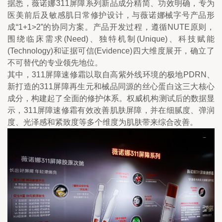
据悉，薇诺娜311屏障系列新品成分精简、功效明确，专为
医美前后及敏感肌日常修护设计，与薇诺娜械字号产品形
成“1+1>2”的协同方案。产品开发过程，遵循NUTE原则，
围绕临床需求(Need)、独特机制(Unique)、科技赋能
(Technology)和证据可信(Evidence)四大维度展开，确立了
不可替代的专业领先地位。
其中，311屏障速修霜以取自高紫外线环境的极地PDRN、
新打造的311屏障再生元和械品同源的丝心蛋白这三大核心
成分，构建起了全面的修护体系。权威机构测试后的数据显
示，311屏障速修霜有效改善肌肤屏障，并在细腻度、弹润
度、光泽感和紧致度等多个维度为肌肤带来综合改善。