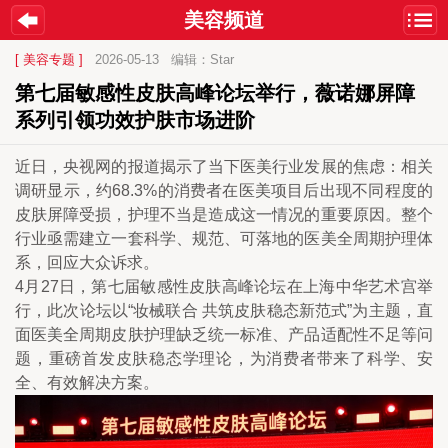
美容频道
[ 美容专题 ]
2026-05-13
编辑：Star
第七届敏感性皮肤高峰论坛举行，薇诺娜屏障
系列引领功效护肤市场进阶
近日，央视网的报道揭示了当下医美行业发展的焦虑：相关
调研显示，约68.3%的消费者在医美项目后出现不同程度的
皮肤屏障受损，护理不当是造成这一情况的重要原因。整个
行业亟需建立一套科学、规范、可落地的医美全周期护理体
系，回应大众诉求。
4月27日，第七届敏感性皮肤高峰论坛在上海中华艺术宫举
行，此次论坛以“妆械联合 共筑皮肤稳态新范式”为主题，直
面医美全周期皮肤护理缺乏统一标准、产品适配性不足等问
题，重磅首发皮肤稳态学理论，为消费者带来了科学、安
全、有效解决方案。