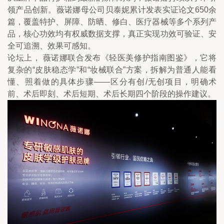
领产品创新。薇诺娜母公司贝泰妮累计发表实证论文650余
篇，覆盖特护、屏障、防晒、修白、医疗器械等多个系列产
品，核心功效均有权威数据支撑，真正实现功效可验证、安
全可追溯、效果可感知。
论坛上， 薇诺娜联合发布《轻医美修护指南图鉴》，它将
复杂的“皮肤稳态学”和“妆械联合”方案，拆解为普通人能看
懂、照着做的具体步骤——区分有创/无创项目，明确术
前、术后即刻、术后短期、术后长期四个阶段的操作建议。