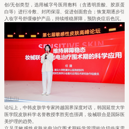
创/无创类型，选用械字号医用敷料（含透明质酸、胶原蛋
白等）进行冷敷、封闭保湿、促进创面愈合；恢复期逐步引
入妆字号舒缓修护产品，持续维稳屏障，预防炎症后色沉。
论坛上，中韩皮肤学专家跨越国界深度对话，韩国延世大学
医学院皮肤科学名誉教授李胜宪也强调，妆械联合是国际医
美护理的趋势。
立足于敏感性皮肤光电治疗围术期科学管理的迫切临床需