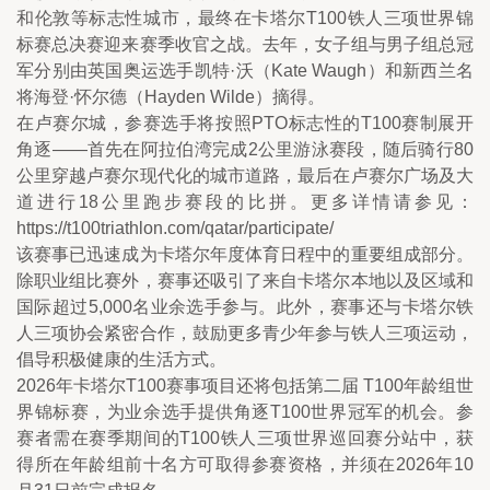
和伦敦等标志性城市，最终在卡塔尔T100铁人三项世界锦
标赛总决赛迎来赛季收官之战。去年，女子组与男子组总冠
军分别由英国奥运选手凯特·沃（Kate Waugh）和新西兰名
将海登·怀尔德（Hayden Wilde）摘得。
在卢赛尔城，参赛选手将按照PTO标志性的T100赛制展开
角逐——首先在阿拉伯湾完成2公里游泳赛段，随后骑行80
公里穿越卢赛尔现代化的城市道路，最后在卢赛尔广场及大
道进行18公里跑步赛段的比拼。更多详情请参见：
https://t100triathlon.com/qatar/participate/
该赛事已迅速成为卡塔尔年度体育日程中的重要组成部分。
除职业组比赛外，赛事还吸引了来自卡塔尔本地以及区域和
国际超过5,000名业余选手参与。此外，赛事还与卡塔尔铁
人三项协会紧密合作，鼓励更多青少年参与铁人三项运动，
倡导积极健康的生活方式。
2026年卡塔尔T100赛事项目还将包括第二届 T100年龄组世
界锦标赛，为业余选手提供角逐T100世界冠军的机会。参
赛者需在赛季期间的T100铁人三项世界巡回赛分站中，获
得所在年龄组前十名方可取得参赛资格，并须在2026年10