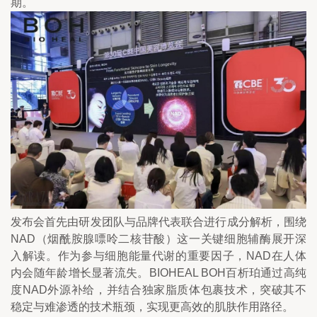
期。
发布会首先由研发团队与品牌代表联合进行成分解析，围绕
NAD（烟酰胺腺嘌呤二核苷酸）这一关键细胞辅酶展开深
入解读。作为参与细胞能量代谢的重要因子，NAD在人体
内会随年龄增长显著流失。BIOHEAL BOH百析珀通过高纯
度NAD外源补给，并结合独家脂质体包裹技术，突破其不
稳定与难渗透的技术瓶颈，实现更高效的肌肤作用路径。