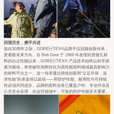
回望历史，携手共进
值此50周年之际，GORETEX®品牌不仅回顾创新传承，
更着眼未来方向。自 Bob Gore 于 1969 年发现轻质微孔材
料的出众性能以来，GORETEX® 产品技术始终以科学探
索为驱动，将突破性洞察转化为高性能面料领域最具影响力
的材料平台之一。这一传承通过持续创新和“立足环保，追
求性能”的承诺得以延续——即防护性能、耐用性与可持续
性必须共同进步。品牌的面料业务已覆盖户外、专业作业及
公共安全应用，在这些领域中，可靠的防护性能至关重要。