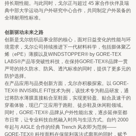
持长期性能。与此同时，戈尔正与超过 45 家合作伙伴及瑞
典中部大学运动与户外研究中心合作，共同制定户外装备的
全球耐用性标准。
创新驱动未来之路
创新是戈尔纺织品事业部的核心，面对日益变化的性能与环
境需求，戈尔公司持续推进下一代材料科学，包括膨体聚乙
烯（ePE）薄膜以及WINDSTOPPER® by GORE-TEX 
LABS®产品等突破性科技，在保持GORE-TEX®品牌一贯
严苛的持久防水、防风、透汽标准的同时，提供了更多元的
防护选择。
在产品应用与品类创新方面，戈尔亦积极探索。以 GORE-
TEX® INVISIBLE FIT技术为例，该技术专为鞋品研发，通
过将防水薄膜直接粘合至鞋面，实现更轻盈、贴合及速干的
穿着体验，现已广泛应用于跑鞋、徒步鞋及休闲鞋领域。
同时，GORE-TEX® 品牌从户外性能出发，逐步延伸至都
市日常，让专业科技自然融入时尚与生活方式。自约 2000 
年起与 AIGLE 合作的经典 Trench 风衣即为范例——
GORE-TEX® 科技面料在保留利落法式廓形的同时，赋予