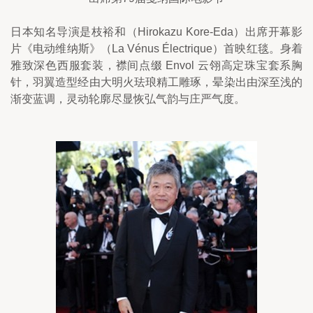
日本知名导演是枝裕和（Hirokazu Kore-Eda）出席开幕影
片《电动维纳斯》（La Vénus Électrique）首映红毯。身着
雅致深色西服套装，襟间点缀 Envol 云翎高定珠宝套系胸
针，羽翼造型经由大明火珐琅精工雕琢，晕染出由深至浅的
渐变蓝调，灵动轮廓尽显恢弘气韵与庄严气度。