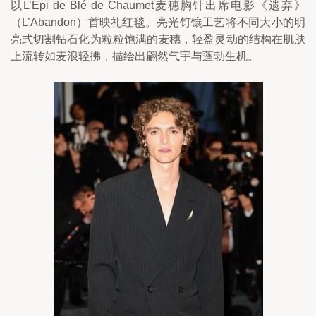
以L’Épi de Blé de Chaumet麦穗胸针出席电影《遗弃》
（L’Abandon）首映礼红毯。亮光钉镶工艺将不同大小的明
亮式切割钻石化为粒粒饱满的麦穗，轻盈灵动的结构在肌肤
上流转如麦浪轻拂，描绘出翩然气宇与蓬勃生机。