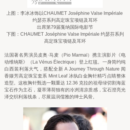
上图：李冰冰饰以CHAUMET Joséphine Valse Impériale 
约瑟芬系列高定珠宝项链及耳环
出席第79届戛纳国际电影节
下图：CHAUMET Joséphine Valse Impériale 约瑟芬系列
高定珠宝项链及耳环
法国著名男演员皮奥·马麦（Pio Marmaï）携主演影片《电
动维纳斯》（La Vénus Électrique）登上红毯。一身简约纯
白西装利落大气，搭配全新 A Journey Through Nature 闻
香撷芳高定珠宝套系 Mint Leaf 冰纨白金胸针精巧点睛整体
造型。这枚胸针甄选一颗重达 12.36 克拉的祖母绿切割海蓝
宝石作为主石，凝萃薄荷独有的冷冽清凉质感，宝石澄亮光
泽交织利落线条，尽展温润儒雅的绅士风骨。