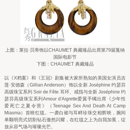
上图：莱拉·贝蒂饰以CHAUMET 典藏臻品出席第79届戛纳
国际电影节
下图：CHAUMET 典藏臻品
以《X档案》和《王冠》剧集被大家所熟知的美国女演员吉
莲·安德森（Gillian Anderson）饰以全新 Joséphine 约瑟芬
高级珠宝系列 Soir de Fête 耳环、戒指与全新 Joséphine 约
瑟芬高级珠宝系列Amour d'Aigrette爱翼手镯出席《少年性
爱死亡之夏令营》（Teenage Sex And Death At Camp 
Miasma）首映红毯。一袭白裙与耳畔珍珠交相辉映，腕间
单颗明亮式切割钻石傲然闪耀，在红毯之上为自我加冕，绽
放从容气场与璀璨光芒。