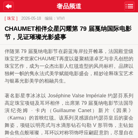
奢品频道
[ 珠宝 ]
2026-05-18
编辑：VIVI
CHAUMET相伴众星闪耀第 79 届戛纳国际电影
节，见证璀璨光影盛事
伴随第 79 届戛纳电影节在蔚蓝海岸拉开帷幕，法国殿堂级
珠宝艺术世家CHAUMET再度以凝聚精湛卓艺与非凡创想的
珠宝艺作，成为一众杰出影人红毯造型的风尚标杆。品牌以
独树一帜的隽永法式美学赋能电影盛会，精妙诠释珠宝艺术
与银幕光影美学的相融共生。
著名影星李冰冰以 Joséphine Valse Impériale 约瑟芬系列
高定珠宝项链及耳环相伴，出席第 79 届戛纳电影节法国导
演纪尧姆 · 卡内（Guillaume Canet）新片《因果》
（Karma）的首映红毯。该系列灵感源自约瑟芬皇后的宴会
舞姿，项链以明亮式与水滴形钻石勾勒 V 形羽饰，主钻如
舞会焦点般璀璨，耳环以对称羽饰呼应翩跹意韵，尽显自在