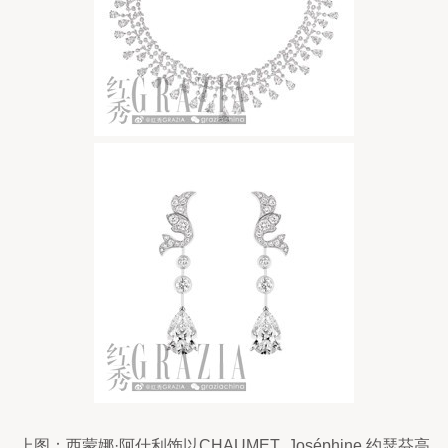
上图：西蒙娜·阿什利饰以CHAUMET  Joséphine 约瑟芬高