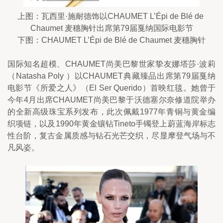
上图：瓦西里·施耐德饰以CHAUMET L’Épi de Blé de 
Chaumet 麦穗胸针出席第79届戛纳国际电影节
下图：CHAUMET L’Épi de Blé de Chaumet 麦穗胸针
国际知名超模、CHAUMET尚美巴黎世家挚友娜塔莎·波莉
（Natasha Poly ）以CHAUMET典藏臻品出席第79届戛纳
电影节《所爱之人》（El Ser Querido）首映红毯。她曾于
今年4月出席CHAUMET尚美巴黎于沃德塞尔奈修道院举办
的全新高级珠宝系列发布，此次佩戴1977年青铜与黄金编
织项链，以及1990年黄金镶钻Tineto手镯登上蔚蓝海岸标志
性台阶，复古金属质感与钻石光芒交织，尽显摩登气场与不
凡风姿。