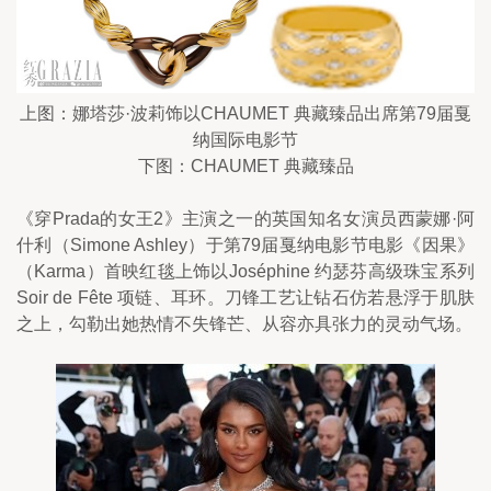
上图：娜塔莎·波莉饰以CHAUMET 典藏臻品出席第79届戛
纳国际电影节
下图：CHAUMET 典藏臻品
《穿Prada的女王2》主演之一的英国知名女演员西蒙娜·阿
什利（Simone Ashley）于第79届戛纳电影节电影《因果》
（Karma）首映红毯上饰以Joséphine 约瑟芬高级珠宝系列 
Soir de Fête 项链、耳环。刀锋工艺让钻石仿若悬浮于肌肤
之上，勾勒出她热情不失锋芒、从容亦具张力的灵动气场。