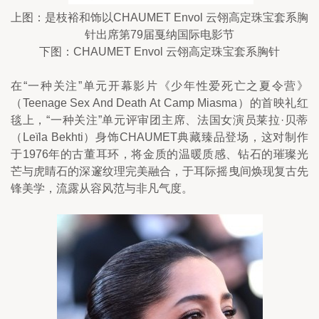
上图：是枝裕和饰以CHAUMET Envol 云翎高定珠宝套系胸
针出席第79届戛纳国际电影节
下图：CHAUMET Envol 云翎高定珠宝套系胸针
在“一种关注”单元开幕影片《少年性爱死亡之夏令营》
（Teenage Sex And Death At Camp Miasma）的首映礼红
毯上，“一种关注”单元评审团主席、法国女演员莱拉·贝蒂‌
（Leïla Bekhti）身饰CHAUMET典藏臻品登场，这对制作
于1976年的古董耳环，将金质的温暖质感、钻石的璀璨光
芒与虎睛石的深邃纹理完美融合，于耳际摇曳间焕现复古先
锋美学，流露从容风范与非凡气度。