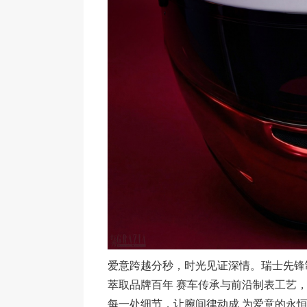
爱意跨越分秒，时光见证深情。瑞士先锋制表
萃取品牌百年 赛车传承与前沿制表工艺
每一处细节，让腕间律动成 为爱意的永