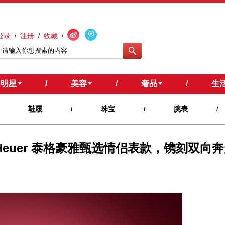
登录
注册
收藏
/
/
/
明星
/
美容
/
奢品
/
生
鞋履
珠宝
腕表
/
/
/
 Heuer 泰格豪雅甄选情侣表款，镌刻双向