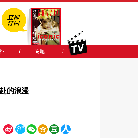
活
/
专题
/
奔赴的浪漫
新
腾
微
空
豆
人