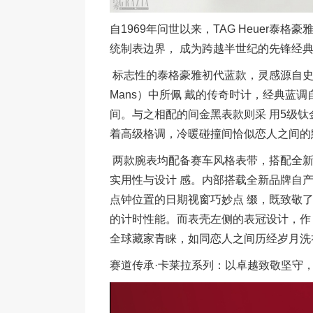
自1969年问世以来，TAG Heuer
统制表边界， 成为跨越半世纪的先锋经典
标志性的泰格豪雅初代蓝款，灵感源自史蒂
Mans）中所佩 戴的传奇时计，经典蓝
间。与之相配的间金黑表款则采 用5级钛
着高级格调，冷暖碰撞间恰似恋人之间的
两款腕表均配备赛车风格表带，搭配全新
实用性与设计 感。内部搭载全新品牌自产 TH2
点钟位置的日期视窗巧妙点 缀，既致敬了原
的计时性能。而表壳左侧的表冠设计，作
全球藏家青睐，如同恋人之间历经岁月洗
赛道传承·卡莱拉系列：以卓越致敬坚守