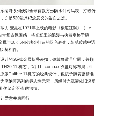
泰格豪雅摩纳哥系列便以全球首款方形防水计时码表，打破传
，亦是520最具纪念意义的告白之选。
夫·麦昆在1971年上映的电影《极速狂飙》（ Le
调自带复古氛围感，将光影里的浪漫与执着定格于腕
金属与18K 5N玫瑰金打造的双色表壳，细腻质感中透
默 契相伴。
设计的5级钛金属折叠表扣，佩戴舒适且牢固，兼顾
0-11 机芯，采用 bi-compax 双盘对称布局，6
版Calibre 11机芯的经典设计，也赋予腕表更精准
 为摩纳哥系列的标志性元素，历经时光沉淀依旧深受
礼仍坚定不移 的深情。
，让爱意并肩同行