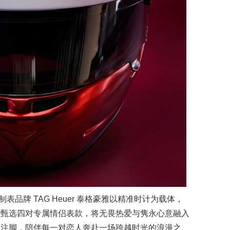
品牌 TAG Heuer 泰格豪雅以精准时计为载体，
，甄选四对专属情侣表款，将无畏热爱与隽永心意融入
恒注脚，陪伴每一对恋人奔赴一场跨越时光的浪漫之