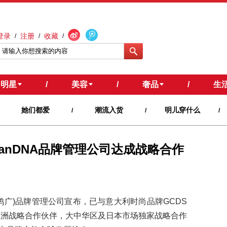
登录
注册
收藏
/
/
/
明星
/
美容
/
奢品
/
生
她们都爱
潮流入货
明儿穿什么
/
/
/
ranDNA品牌管理公司达成战略合作
A(和鸿广)品牌管理公司宣布，已与意大利时尚品牌GCDS
DS亚洲战略合作伙伴，大中华区及日本市场独家战略合作