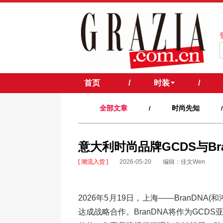
首页
/
时装
/
全部文章
时尚先知
/
/
意大利时尚品牌GCDS与B
[ 潮流入货 ]
2026-05-20
编辑：佳文Wen
2026年5月19日，上海——BranDN
达成战略合作。BranDNA将作为GC