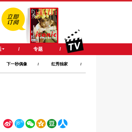
活
/
专题
/
下一秒偶像
红秀独家
/
/
新
腾
微
空
豆
人