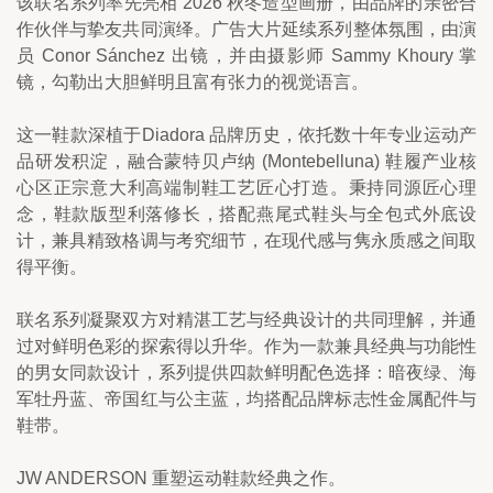
该联名系列率先亮相 2026 秋冬造型画册，由品牌的亲密合
作伙伴与挚友共同演绎。广告大片延续系列整体氛围，由演
员 Conor Sánchez 出镜，并由摄影师 Sammy Khoury 掌
镜，勾勒出大胆鲜明且富有张力的视觉语言。
这一鞋款深植于Diadora 品牌历史，依托数十年专业运动产
品研发积淀，融合蒙特贝卢纳 (Montebelluna) 鞋履产业核
心区正宗意大利高端制鞋工艺匠心打造。秉持同源匠心理
念，鞋款版型利落修长，搭配燕尾式鞋头与全包式外底设
计，兼具精致格调与考究细节，在现代感与隽永质感之间取
得平衡。
联名系列凝聚双方对精湛工艺与经典设计的共同理解，并通
过对鲜明色彩的探索得以升华。作为一款兼具经典与功能性
的男女同款设计，系列提供四款鲜明配色选择：暗夜绿、海
军牡丹蓝、帝国红与公主蓝，均搭配品牌标志性金属配件与
鞋带。
JW ANDERSON 重塑运动鞋款经典之作。