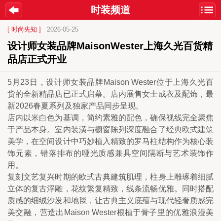
时装频道
[ 时尚先知 ]
2026-05-25
设计师女装品牌MaisonWester上海久光百货精
品店正式开业
5月23日，设计师女装品牌Maison Wester位于上海久光百
货的全新精品店已正式启幕。店内展售女士成衣及配饰，最
新2026春夏系列及独家产品同步呈现。
店内以米白色为基调，简约素雅的配色，确保视线完全聚焦
于产品本身。室内装潢与橱窗陈列深度融合了经典欧式建筑
美学，在空间设计中巧妙植入精致的罗马柱结构作为核心装
饰元素，错落排布的哑光质感兼具空间隔断与艺术装饰作
用。
复刻文艺复兴时期的欧式古典建筑肌理，柱身上雕琢着细腻
立体的复古浮雕，花纹繁复精致，线条流畅优雅。同时搭配
质感的细绒沙发和地毯，让古典主义底蕴与现代轻奢质感完
美交融，营造出Maison Wester根植于骨子里的优雅浪漫美