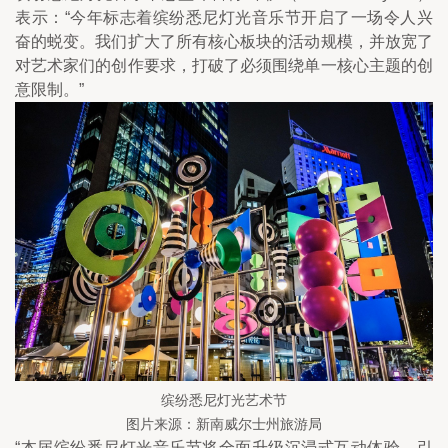
表示：“今年标志着缤纷悉尼灯光音乐节开启了一场令人兴
奋的蜕变。我们扩大了所有核心板块的活动规模，并放宽了
对艺术家们的创作要求，打破了必须围绕单一核心主题的创
意限制。”
缤纷悉尼灯光艺术节
图片来源：新南威尔士州旅游局
“本届缤纷悉尼灯光音乐节将全面升级沉浸式互动体验，引