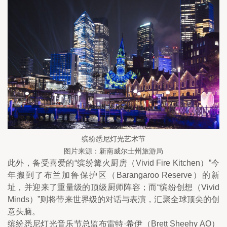
缤纷悉尼灯光艺术节
图片来源：新南威尔士州旅游局
此外，备受喜爱的“缤纷篝火厨房（Vivid Fire Kitchen）”今
年搬到了布兰加鲁保护区（Barangaroo Reserve）的新
址，并迎来了重量级的顶级厨师阵容；而“缤纷创想（Vivid 
Minds）”则将带来世界级的对话与表演，汇聚全球顶尖的创
意头脑。
缤纷悉尼灯光音乐节总监布雷特·希伊（Brett Sheehy AO）