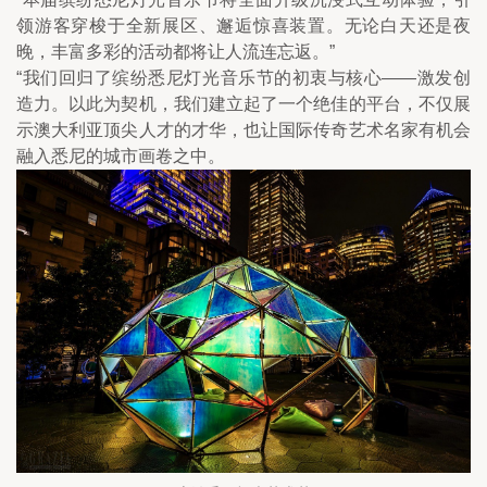
领游客穿梭于全新展区、邂逅惊喜装置。无论白天还是夜
晚，丰富多彩的活动都将让人流连忘返。”
“我们回归了缤纷悉尼灯光音乐节的初衷与核心——激发创
造力。以此为契机，我们建立起了一个绝佳的平台，不仅展
示澳大利亚顶尖人才的才华，也让国际传奇艺术名家有机会
融入悉尼的城市画卷之中。