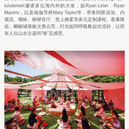
lululemon邀请多位海内外的大使，如Ryan Leier、Ryan 
Mannix，以及瑜伽导师Mary Taylor等，带来阿斯汤加、内
观流、颂钵、铜锣音疗、垫上婵柔等多元定制课程。夜幕降
临，蜿蜒城墙被次第点亮，灯光如同呼吸般起伏流转，让所
有人在山水古迹间“瑜”见感受。