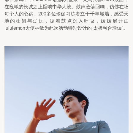
在巍峨的长城之上擂响中华大鼓。鼓声激荡回响，仿佛在场
每个人的心跳。200多位瑜伽习练者立于千年城墙，感受天
地的壮阔与辽远，循着鼓点沉入呼吸，缓缓展开由
lululemon大使林敏为此次活动特别设计的“太极融合瑜伽”。