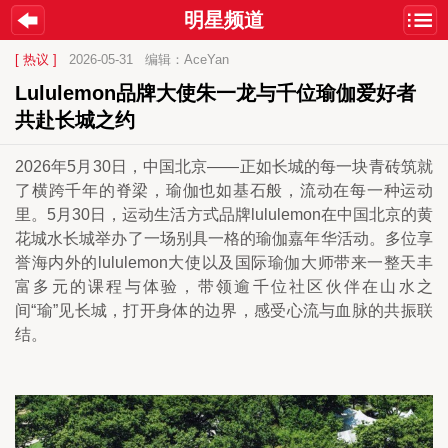
明星频道
[ 热议 ]
2026-05-31
编辑：AceYan
Lululemon品牌大使朱一龙与千位瑜伽爱好者
共赴长城之约
2026年5月30日，中国北京——正如长城的每一块青砖筑就
了横跨千年的脊梁，瑜伽也如基石般，流动在每一种运动
里。5月30日，运动生活方式品牌lululemon在中国北京的黄
花城水长城举办了一场别具一格的瑜伽嘉年华活动。多位享
誉海内外的lululemon大使以及国际瑜伽大师带来一整天丰
富多元的课程与体验，带领逾千位社区伙伴在山水之
间“瑜”见长城，打开身体的边界，感受心流与血脉的共振联
结。