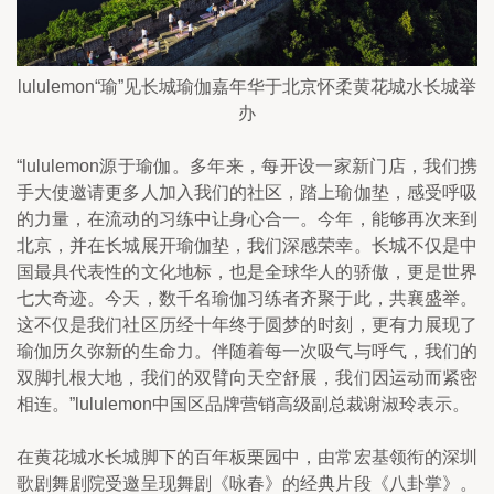
lululemon“瑜”见长城瑜伽嘉年华于北京怀柔黄花城水长城举
办
“lululemon源于瑜伽。多年来，每开设一家新门店，我们携
手大使邀请更多人加入我们的社区，踏上瑜伽垫，感受呼吸
的力量，在流动的习练中让身心合一。今年，能够再次来到
北京，并在长城展开瑜伽垫，我们深感荣幸。长城不仅是中
国最具代表性的文化地标，也是全球华人的骄傲，更是世界
七大奇迹。今天，数千名瑜伽习练者齐聚于此，共襄盛举。
这不仅是我们社区历经十年终于圆梦的时刻，更有力展现了
瑜伽历久弥新的生命力。伴随着每一次吸气与呼气，我们的
双脚扎根大地，我们的双臂向天空舒展，我们因运动而紧密
相连。”lululemon中国区品牌营销高级副总裁谢淑玲表示。
在黄花城水长城脚下的百年板栗园中，由常宏基领衔的深圳
歌剧舞剧院受邀呈现舞剧《咏春》的经典片段《八卦掌》。