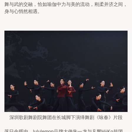
舞与武的交融，恰如瑜伽中力与美的流动，刚柔并济之间，
身与心悄然相遇。
深圳歌剧舞剧院舞团在长城脚下演绎舞剧《咏春》片段
落日余晖中，lululemon品牌大使朱一龙与凡響HiiKo鼓团，