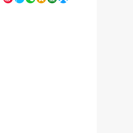
浪
讯
信
间
瓣
人网