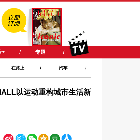
活
/
专题
/
在路上
汽车
/
/
 MALL以运动重构城市生活新
新
腾
微
空
豆
人