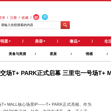
登录
注册
收藏
/
/
/
明星
/
美容
/
奢品
/
生
美食与美酒
星座
情感
/
/
/
场T+ PARK正式启幕 三里屯一号场T+
+ MALL核心场景IP——T+ PARK正式亮相。作为