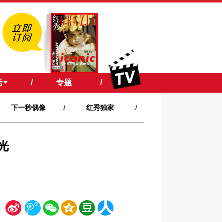
活
/
专题
/
下一秒偶像
红秀独家
/
/
光
新
腾
微
空
豆
人