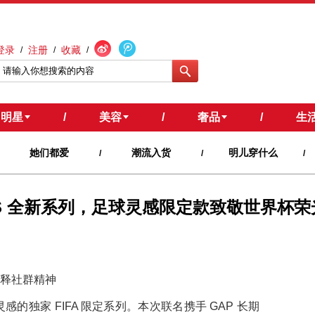
登录
注册
收藏
/
/
/
明星
/
美容
/
奢品
/
生
她们都爱
潮流入货
明儿穿什么
/
/
/
ASSICS 全新系列，足球灵感限定款致敬世界杯荣
角诠释社群精神
的独家 FIFA 限定系列。本次联名携手 GAP 长期