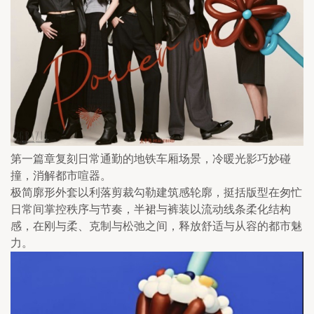
第一篇章复刻日常通勤的地铁车厢场景，冷暖光影巧妙碰
撞，消解都市喧器。
极简廓形外套以利落剪裁勾勒建筑感轮廓，挺括版型在匆忙
日常间掌控秩序与节奏，半裙与裤装以流动线条柔化结构
感，在刚与柔、克制与松弛之间，释放舒适与从容的都市魅
力。