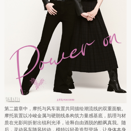
第二篇章中，摩托与风车装置共同描绘潮流线的双重面貌。
摩托装置以冷峻金属与硬朗线条构筑力量感基底，肌理与材
质在光影间折射出锐利光泽，诠释自由酒脱的酷飒真我。随
后，灵动风车随风转动，模特以轻盈造型登场，让身体本身