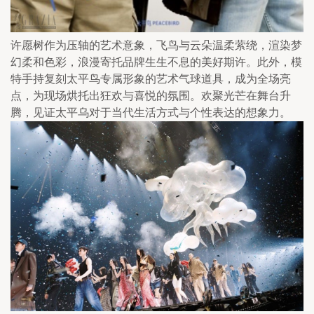
许愿树作为压轴的艺术意象，飞鸟与云朵温柔萦绕，渲染梦
幻柔和色彩，浪漫寄托品牌生生不息的美好期许。此外，模
特手持复刻太平鸟专属形象的艺术气球道具，成为全场亮
点，为现场烘托出狂欢与喜悦的氛围。欢聚光芒在舞台升
腾，见证太平乌对于当代生活方式与个性表达的想象力。