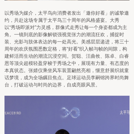
以秀场为媒介，太平鸟向消费者发出「邀你好看」的诚挚邀
约，共赴这场专属于太平鸟三十周年的风格盛宴。大秀
以“秀场即派对”力灵感，群像式走秀让每一个身姿都成为主
角。一镜到底的影像解锁强视觉张力的潮流狂欢，捕捉时
装、光影与肢体表达的每一处高光。美感层层递进，将三十
周年的欢庆氛围悉数定格，将“好看”织入帧与帧的间隙，构
建鲜活而生动的潮流沉浸空间。贺聪、汪曲攸、陈卓、白睿
恩等顶尖超模轻盈穿梭于秀场之中，展现有力量、有态度的
本真状态。张婧仪乘坐风车装置翩然亮相，惬意舒展织就童
话梦境，成为全场瞩目焦点。足球运动员李嗣镕跨界时尚舞
台，打破运动与时尚的边界，自成亮眼风景。