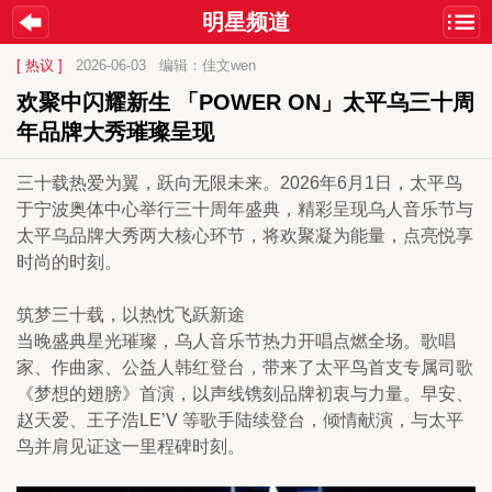
明星频道
[ 热议 ]
2026-06-03
编辑：佳文wen
欢聚中闪耀新生 「POWER ON」太平乌三十周
年品牌大秀璀璨呈现
三十载热爱为翼，跃向无限未来。2026年6月1日，太平鸟
于宁波奥体中心举行三十周年盛典，精彩呈现乌人音乐节与
太平乌品牌大秀两大核心环节，将欢聚凝为能量，点亮悦享
时尚的时刻。
筑梦三十载，以热忱飞跃新途
当晚盛典星光璀璨，乌人音乐节热力开唱点燃全场。歌唱
家、作曲家、公益人韩红登台，带来了太平鸟首支专属司歌
《梦想的翅膀》首演，以声线镌刻品牌初衷与力量。早安、
赵天爱、王子浩LE’V 等歌手陆续登台，倾情献演，与太平
鸟并肩见证这一里程碑时刻。