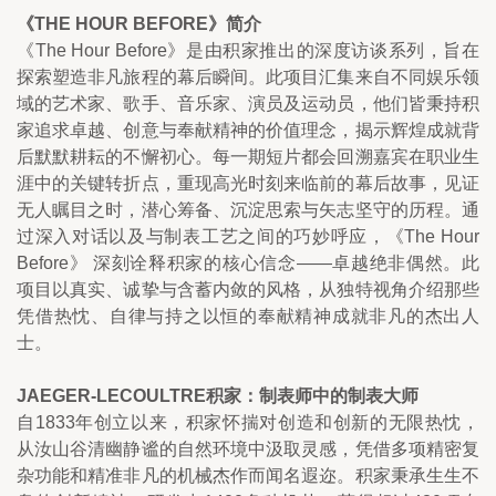
《THE HOUR BEFORE》简介
《The Hour Before》是由积家推出的深度访谈系列，旨在
探索塑造非凡旅程的幕后瞬间。此项目汇集来自不同娱乐领
域的艺术家、歌手、音乐家、演员及运动员，他们皆秉持积
家追求卓越、创意与奉献精神的价值理念，揭示辉煌成就背
后默默耕耘的不懈初心。每一期短片都会回溯嘉宾在职业生
涯中的关键转折点，重现高光时刻来临前的幕后故事，见证
无人瞩目之时，潜心筹备、沉淀思索与矢志坚守的历程。通
过深入对话以及与制表工艺之间的巧妙呼应，《The Hour 
Before》 深刻诠释积家的核心信念——卓越绝非偶然。此
项目以真实、诚挚与含蓄内敛的风格，从独特视角介绍那些
凭借热忱、自律与持之以恒的奉献精神成就非凡的杰出人
士。
JAEGER-LECOULTRE积家：制表师中的制表大师
自1833年创立以来，积家怀揣对创造和创新的无限热忱，
从汝山谷清幽静谧的自然环境中汲取灵感，凭借多项精密复
杂功能和精准非凡的机械杰作而闻名遐迩。积家秉承生生不