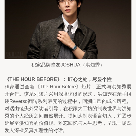
积家品牌挚友JOSHUA（洪知秀）
《THE HOUR BEFORE》： 匠心之处，尽显个性
积家通过全新《The Hour Before》短片，正式与洪知秀展
开合作。该系列短片采用深度访谈的形式，洪知秀在亲手组
装Reverso翻转系列表壳的过程中，回溯自己的成长历程。
对话由镜头外采访者引导，在积家大工坊的制表世界与洪知
秀的个人经历之间自然展开。提问从制表语言切入，并逐步
延展至洪知秀的价值观、难忘回忆与人生思考，呈现一场既
发人深省又真实理性的对话。