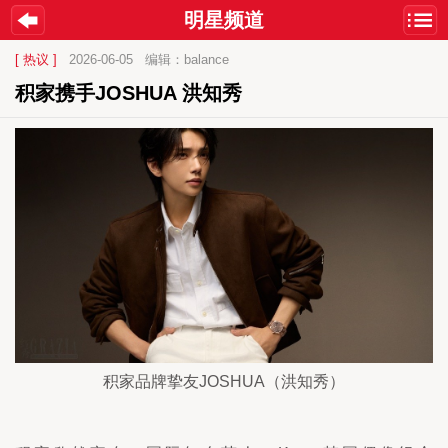
明星频道
[ 热议 ]
2026-06-05
编辑：balance
积家携手JOSHUA 洪知秀
积家品牌挚友JOSHUA（洪知秀）