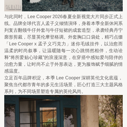
与此同时，Lee Cooper 2026春夏全新视觉大片同步正式上
线。品牌全球代言人孟子义倾情演绎，身着本季全新休闲系
列复古翻领牛仔外套与牛仔短裙的成套造型，承袭经典丹宁
廓形剪裁，尽显英伦摩登格调。外套胸口口袋处，精巧点缀
「Lee Cooper x 孟子义巧克力」迷你毛绒挂件，以治愈而
温柔的时尚叙事，让温暖随每一次心跳悄然相伴，生动诠
释“将所爱贴心珍藏”的浪漫深意，在穿搭中感知爱与陪伴的
治愈力量，让时尚不止于外形表达，更为服饰赋予细腻的情
感温度。
立足百年品牌积淀，本季 Lee Cooper 深耕英伦文化底蕴，
聚焦当代都市青年的多元生活场景，匠心打造三大主题风格
系列，为不同场景塑造专属的英伦风尚。