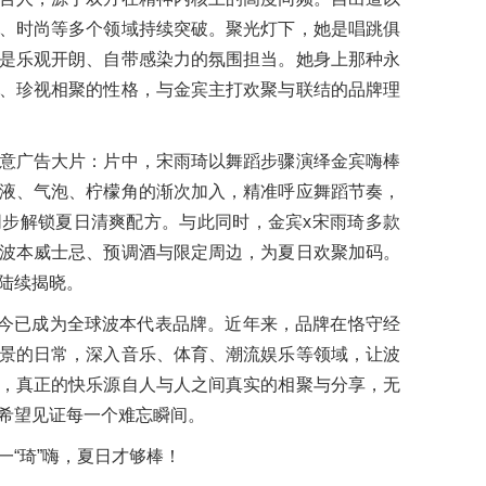
、时尚等多个领域持续突破。聚光灯下，她是唱跳俱
是乐观开朗、自带感染力的氛围担当。她身上那种永
、珍视相聚的性格，与金宾主打欢聚与联结的品牌理
意广告大片：片中，宋雨琦以舞蹈步骤演绎金宾嗨棒
液、气泡、柠檬角的渐次加入，精准呼应舞蹈节奏，
步解锁夏日清爽配方。与此同时，金宾x宋雨琦多款
波本威士忌、预调酒与限定周边，为夏日欢聚加码。
陆续揭晓。
，如今已成为全球波本代表品牌。近年来，品牌在恪守经
景的日常，深入音乐、体育、潮流娱乐等领域，让波
，真正的快乐源自人与人之间真实的相聚与分享，无
希望见证每一个难忘瞬间。
“琦”嗨，夏日才够棒！