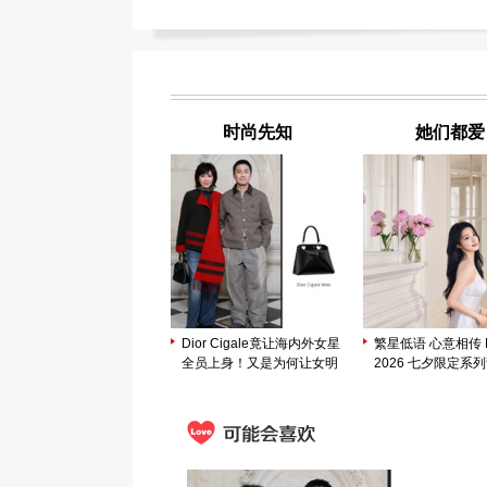
时尚先知
她们都爱
Dior Cigale竟让海内外女星
繁星低语 心意相传 M
全员上身！又是为何让女明
2026 七夕限定系
星集体“锁定”？
市