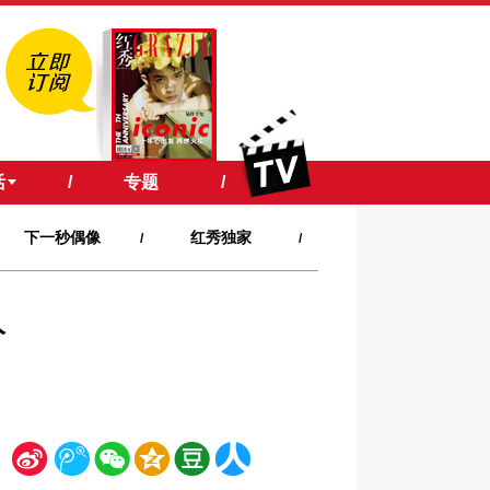
活
/
专题
/
下一秒偶像
红秀独家
/
/
人
新
腾
微
空
豆
人