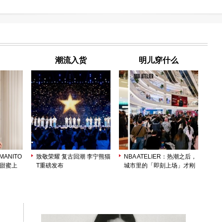
潮流入货
明儿穿什么
ANITO
致敬荣耀 复古回潮 李宁熊猫
NBA ATELIER：热潮之后，
列甜蜜上
T重磅发布
城市里的「即刻上场」才刚
开始