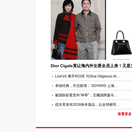
Dior Cigale竟让海内外女星全员上身！又是
何让女明星集体“锁定”？
Levi's® 携手ROSÉ 与Shai Gilgeous-Alexander共同演绎品牌全新企划“Keep it Loose”
承续经典，开启新境： GOYARD 上海国金中心精品店焕新启幕
被国际影星意外“种草”，宝藏国牌森马在线圈粉，30城包场与粉丝双向奔赴
优衣库发布2026秋冬新品，以全球都市灵感诠释LifeWear进化聚焦功能科技、版型创新与多场景适配，回应当代都市人的新舒适实穿追求
查看更多