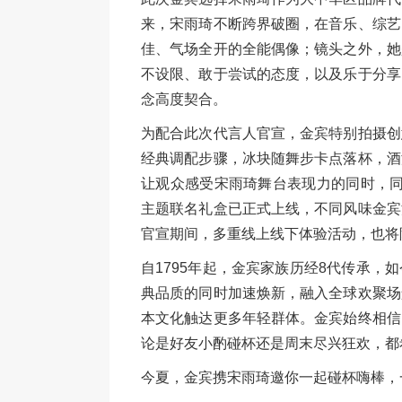
来，宋雨琦不断跨界破圈，在音乐、综艺
佳、气场全开的全能偶像；镜头之外，她
不设限、敢于尝试的态度，以及乐于分享
念高度契合。
为配合此次代言人官宣，金宾特别拍摄创
经典调配步骤，冰块随舞步卡点落杯，酒
让观众感受宋雨琦舞台表现力的同时，同
主题联名礼盒已正式上线，不同风味金宾
官宣期间，多重线上线下体验活动，也将
自1795年起，金宾家族历经8代传承
典品质的同时加速焕新，融入全球欢聚场
本文化触达更多年轻群体。金宾始终相信
论是好友小酌碰杯还是周末尽兴狂欢，都
今夏，金宾携宋雨琦邀你一起碰杯嗨棒，一