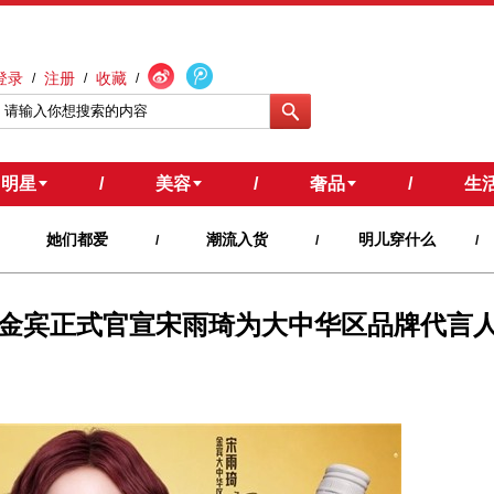
登录
注册
收藏
/
/
/
明星
/
美容
/
奢品
/
生
她们都爱
潮流入货
明儿穿什么
/
/
/
金宾正式官宣宋雨琦为大中华区品牌代言