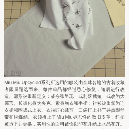
Miu Miu Upcycled系列所选用的服装由全球各地的古着收藏
者限量甄选而来。每件单品都经过悉心修复，随后进行改
造。廓形被重新定义：或夸张呈现，或利落截短，或改为大
廓形。长裤化身为夹克、紧身胸衣和半裙；衬衫被重塑为连
衣裙和围裙式上衣。衣袖匠心裁剪，口袋打上补丁并点缀丝
带和蝴蝶结。衣领换上了Miu Miu标志性的做旧皮革，纽扣
被拆下并更换，实用性的面料被饰以印花并绣上水晶花卉。