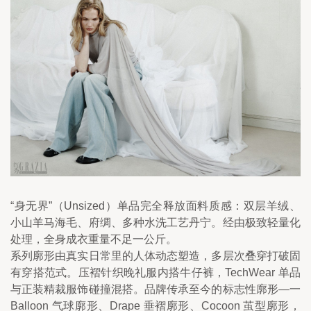
“身无界”（Unsized）单品完全释放面料质感：双层羊绒、
小山羊马海毛、府绸、多种水洗工艺丹宁。经由极致轻量化
处理，全身成衣重量不足一公斤。
系列廓形由真实日常里的人体动态塑造，多层次叠穿打破固
有穿搭范式。压褶针织晚礼服内搭牛仔裤，TechWear 单品
与正装精裁服饰碰撞混搭。品牌传承至今的标志性廓形—一
Balloon 气球廓形、Drape 垂褶廓形、Cocoon 茧型廓形，