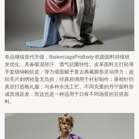
单品继续迭代升级，BalenciagaProBody 机能面料持续研
发优化，具备吸湿排汗、透气抗菌特性。皮革面料主打轻薄
手套级纳帕软皮；弹力缎面赋予复古典藏廓形灵动弹力；超
轻亮片刺绣轻盈无负担；经典府绸用于衬衫制作；垂褶针织
真丝打造晚礼服；与多种水洗工艺、不同克重的丹宁面料形
成质感反差，而这也是一种适用于日夜不同场景的百搭面
料。