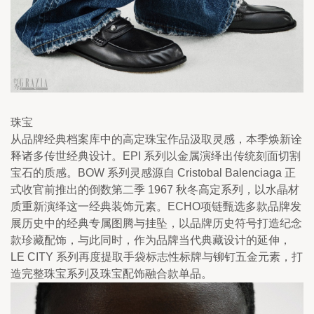
珠宝
从品牌经典档案库中的高定珠宝作品汲取灵感，本季焕新诠
释诸多传世经典设计。EPI 系列以金属演绎出传统刻面切割
宝石的质感。BOW 系列灵感源自 Cristobal Balenciaga 正
式收官前推出的倒数第二季 1967 秋冬高定系列，以水晶材
质重新演绎这一经典装饰元素。ECHO项链甄选多款品牌发
展历史中的经典专属图腾与挂坠，以品牌历史符号打造纪念
款珍藏配饰，与此同时，作为品牌当代典藏设计的延伸，
LE CITY 系列再度提取手袋标志性标牌与铆钉五金元素，打
造完整珠宝系列及珠宝配饰融合款单品。