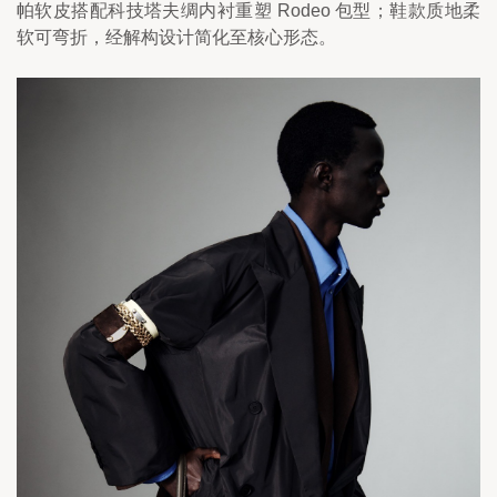
帕软皮搭配科技塔夫绸内衬重塑 Rodeo 包型；鞋款质地柔
软可弯折，经解构设计简化至核心形态。