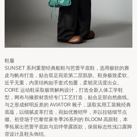
鞋履
SUNSET 系列重塑经典船鞋与芭蕾平底鞋，选用极软的麂
皮与帆布打造，贴合双足宛若第二层肌肤。鞋身极致柔软、
近乎无重，内里结构如手套式包覆，柔韧灵活度出众。
CORE 运动鞋采取极简解构设计，打造全新人体工学鞋
型，网布与橡胶材质经专门工艺打造，贴合足部自然曲线。
与之形成鲜明反差的 AVIATOR 靴子，汲取实用工装靴经典
底蕴，以细腻皮革打造，宛如优雅铠甲，并以拉链细节点
缀。初登场于巴黎世家冬季26系列的 BLOOM 高跟鞋，本
季拓展出芭蕾平底款与后绊带露跟款，保留标志性浅口露脚
背设计及鞋头饰结。