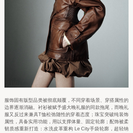
服饰固有版型品类被彻底颠覆，不同穿着场景、穿搭属性的
边界逐渐消融。衬衫被赋予盛大晚礼服的同款拖尾，而晚礼
服又反过来兼具T恤松弛随性的穿着态度；珠宝突破纯装饰
属性，具备实用功能，用以支撑体量、固定轮廓；配饰被柔
韧质感重新打造：水洗皮革重构 Le City手袋轮廓，超轻纳