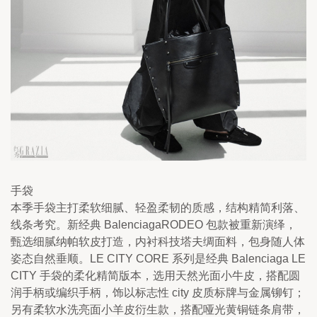
手袋
本季手袋主打柔软细腻、轻盈柔韧的质感，结构精简利落、
线条考究。新经典 BalenciagaRODEO 包款被重新演绎，
甄选细腻纳帕软皮打造，内衬科技塔夫绸面料，包身随人体
姿态自然垂顺。LE CITY CORE 系列是经典 Balenciaga LE 
CITY 手袋的柔化精简版本，选用天然光面小牛皮，搭配圆
润手柄或编织手柄，饰以标志性 city 皮质标牌与金属铆钉；
另有柔软水洗亮面小羊皮衍生款，搭配哑光黄铜链条肩带，