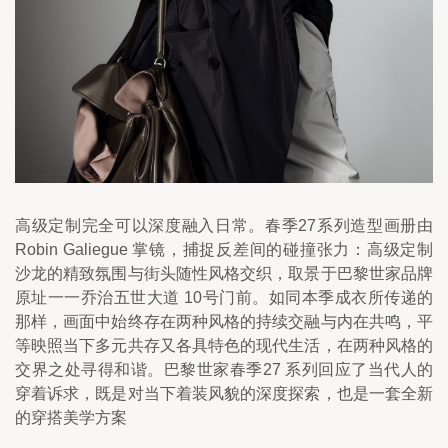
高级定制完全可以深度融入日常。春季27系列造型画册由 
Robin Galiegue 掌镜，捕捉反差间的碰撞张力：高级定制
沙龙的精致氛围与街头随性风格交织，取景于巴黎世家品牌
原址一一乔治五世大道 10号门前。如同本季成衣所传递的
那样，画面中始终存在两种风格的持续交融与内在共鸣，平
等映照当下多元共存又各具特色的现代生活，在两种风格的
交界之处寻得和谐。巴黎世家春季27 系列回应了当代人的
穿着诉求，既是对当下着装风貌的深度探索，也是一套全新
的穿搭美学方案