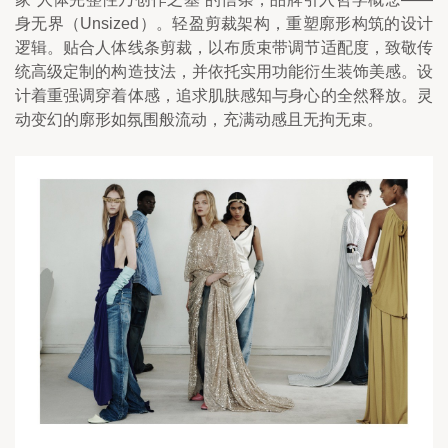
身无界（Unsized）。轻盈剪裁架构，重塑廓形构筑的设计
逻辑。贴合人体线条剪裁，以布质束带调节适配度，致敬传
统高级定制的构造技法，并依托实用功能衍生装饰美感。设
计着重强调穿着体感，追求肌肤感知与身心的全然释放。灵
动变幻的廓形如氛围般流动，充满动感且无拘无束。