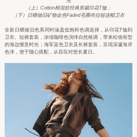
光
（上）Cotton棉混纺经典剪裁印花T恤；
（下）日晒做旧矿物金色Faded毛圈布拉链连帽卫衣
全新日晒做旧色系同时涵盖低饱和色调选择，从印花T恤到
卫衣、短裤套装，浓缩咖啡色演绎自然格调，带来松弛有型
的海边惬意时光；海军蓝色卫衣及长裤套装，呈现深邃海岸
色泽，便于随心搭配，从容应对悠长夏日。