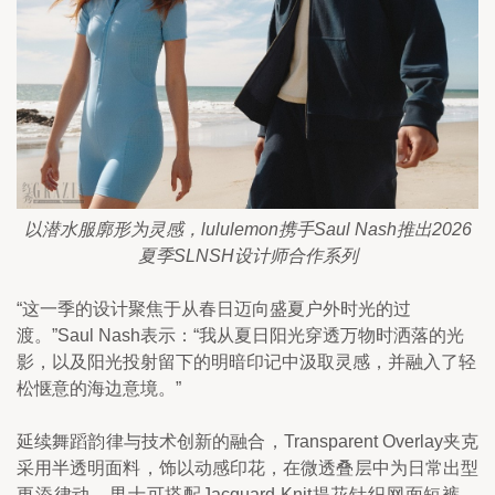
以潜水服廓形为灵感，lululemon携手Saul Nash推出2026
夏季SLNSH设计师合作系列
“这一季的设计聚焦于从春日迈向盛夏户外时光的过
渡。”Saul Nash表示：“我从夏日阳光穿透万物时洒落的光
影，以及阳光投射留下的明暗印记中汲取灵感，并融入了轻
松惬意的海边意境。”
延续舞蹈韵律与技术创新的融合，Transparent Overlay夹克
采用半透明面料，饰以动感印花，在微透叠层中为日常出型
更添律动。男士可搭配Jacquard-Knit提花针织网面短裤，