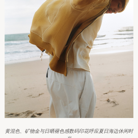
黄混色、矿物金与日晒褪色感数码印花呼应夏日海边休闲时